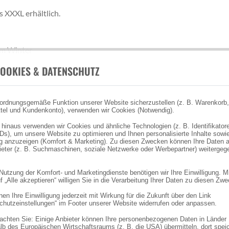
s XXXL erhältlich.
 im Winter
OOKIES & DATENSCHUTZ
ordnungsgemäße Funktion unserer Website sicherzustellen (z. B. Warenkorb,
tel und Kundenkonto), verwenden wir Cookies (Notwendig).
 hinaus verwenden wir Cookies und ähnliche Technologien (z. B. Identifikator
Ds), um unsere Website zu optimieren und Ihnen personalisierte Inhalte sowi
 anzuzeigen (Komfort & Marketing). Zu diesen Zwecken können Ihre Daten 
bieter (z. B. Suchmaschinen, soziale Netzwerke oder Werbepartner) weitergeg
 Nutzung der Komfort- und Marketingdienste benötigen wir Ihre Einwilligung. M
f „Alle akzeptieren“ willigen Sie in die Verarbeitung Ihrer Daten zu diesen Zw
en Ihre Einwilligung jederzeit mit Wirkung für die Zukunft über den Link
chutzeinstellungen“ im Footer unserer Website widerrufen oder anpassen.
eachten Sie: Einige Anbieter können Ihre personenbezogenen Daten in Länder
lb des Europäischen Wirtschaftsraums (z. B. die USA) übermitteln, dort spei