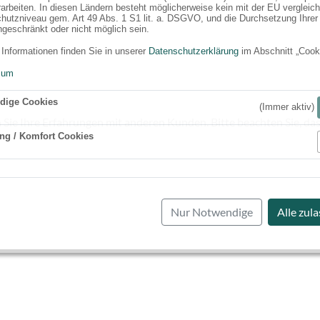
rarbeiten. In diesen Ländern besteht möglicherweise kein mit der EU vergleic
hutzniveau gem. Art 49 Abs. 1 S1 lit. a. DSGVO, und die Durchsetzung Ihrer
ngeschränkt oder nicht möglich sein.
 Informationen finden Sie in unserer
Datenschutzerklärung
im Abschnitt „Cook
sum
dige Cookies
(Immer aktiv)
 Sie Ihre Erfahrungen mit anderen Kunden. Bitte beachten Sie, das
ng / Komfort Cookies
Aktiv
Nur Notwendige
Alle zul