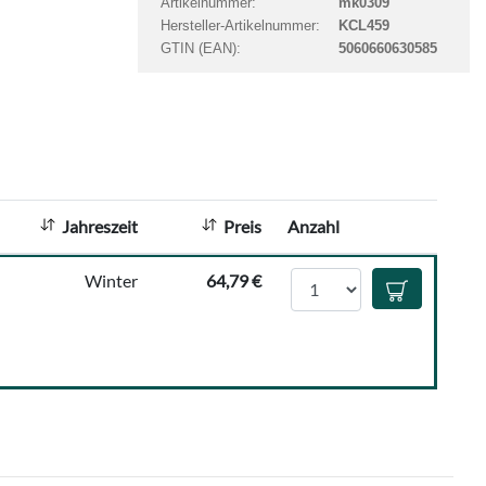
Artikelnummer:
mk0309
t
Hersteller-Artikelnummer:
KCL459
a
GTIN (EAN):
5060660630585
n
z
a
h
l
:
Jahreszeit
Preis
Anzahl
Anzahl
Winter
64,79 €
In den Waren