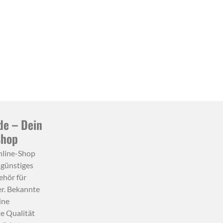
de – Dein
Shop
nline-Shop
 günstiges
hör für
r. Bekannte
ine
e Qualität