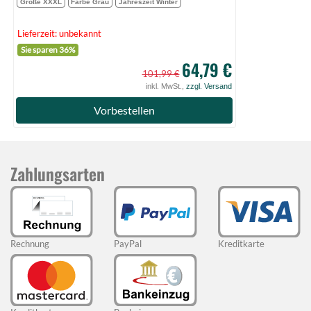
Größe XXXL
Farbe Grau
Jahreszeit Winter
Lieferzeit: unbekannt
Sie sparen 36%
64,79 €
101,99 €
inkl. MwSt.,
zzgl. Versand
Vorbestellen
Zahlungsarten
Rechnung
PayPal
Kreditkarte