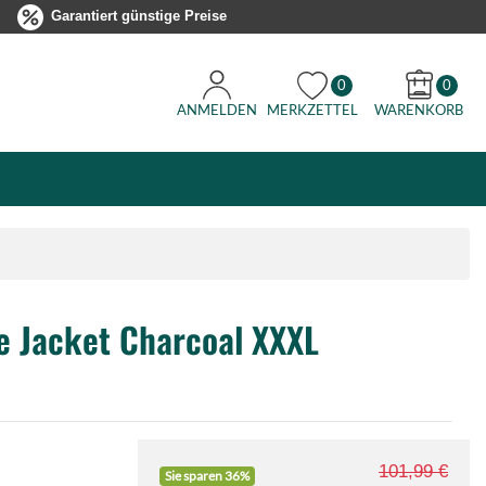
Garantiert günstige Preise
0
0
ANMELDEN
MERKZETTEL
WARENKORB
e Jacket Charcoal XXXL
101,99 €
Sie sparen 36%