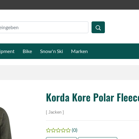
ipment
Bike
Snow'n Ski
Marken
Korda Kore Polar Fleec
Jacken
(0)