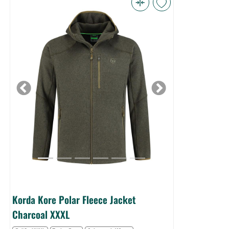
Korda
Kore
Polar
Fleece
Jacket
Charcoal
XXXL
Previous
Next
(Bild
0)
Korda Kore Polar Fleece Jacket
Charcoal XXXL