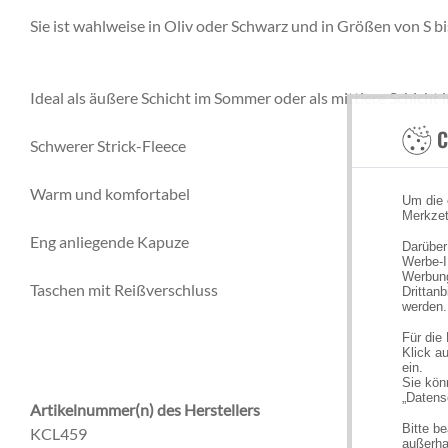
Sie ist wahlweise in Oliv oder Schwarz und in Größen von S bi
Ideal als äußere Schicht im Sommer oder als mittlere Schicht
C
Schwerer Strick-Fleece
Warm und komfortabel
Um die 
Merkzet
Eng anliegende Kapuze
Darüber
Werbe-I
Werbung
Taschen mit Reißverschluss
Drittan
werden.
Für die
Klick au
ein.
Sie könn
„Datens
Artikelnummer(n) des Herstellers
Bitte b
KCL459
außerha