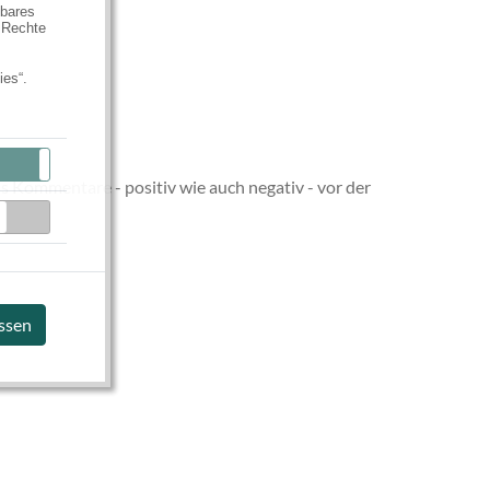
hbares
 Rechte
ies“.
Aktiv
Inaktiv
s Kommentare - positiv wie auch negativ - vor der
Inaktiv
assen