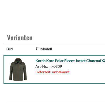
Varianten
Bild
Modell
Korda
Korda Kore Polar Fleece Jacket Charcoal 
Kore
Art-Nr.: mk0309
Polar
Lieferzeit: unbekannt
Fleece
Jacket
Charcoal
XXXL