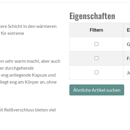
Eigenschaften
ßere Schicht in den wärmeren
Filtern
E
 für extreme
filtern
G
nach
Größe
filtern
F
 ihn sehr warm macht, aber auch
nach
 Der durchgehende
Farbe
filtern
J
ie eng anliegende Kapuze und
nach
liegt eng am Körper an, ohne
Jahreszeit
Ähnliche Artikel suchen
t Reißverschluss bieten viel