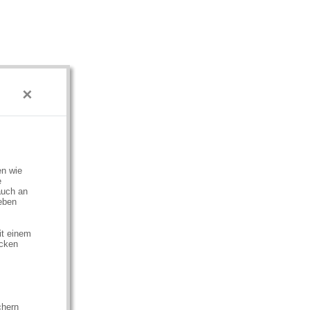
×
en wie
e
auch an
eben
it einem
ecken
chern