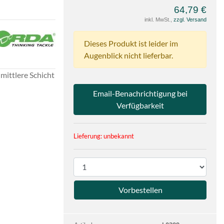
64,79 €
inkl. MwSt.,
zzgl. Versand
e
a
Dieses Produkt ist leider im
Augenblick nicht lieferbar.
mittlere Schicht
Email-Benachrichtigung bei
Verfügbarkeit
Lieferung: unbekannt
P
r
o
d
u
k