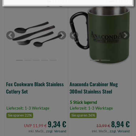
Fox
Anaconda
Cookware
Carabiner
Black
Mug
Stainless
300ml
Cutlery
Stainless
Previous
Next
Previous
Next
Set
Steel
(Bild
(Bild
0)
0)
Fox Cookware Black Stainless
Anaconda Carabiner Mug
Cutlery Set
300ml Stainless Steel
5 Stück lagernd
Lieferzeit: 1-3 Werktage
Lieferzeit: 1-3 Werktage
Sie sparen 22%
Sie sparen 36%
9,34 €
8,94 €
UVP 11,99 €
13,99 €
inkl. MwSt.,
zzgl. Versand
inkl. MwSt.,
zzgl. Versand