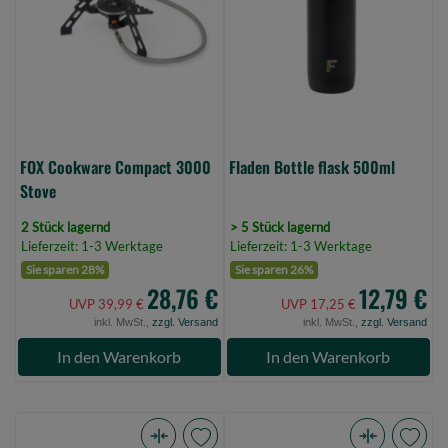
Stove
(Bild
(Bild
0)
0)
FOX Cookware Compact 3000
Fladen Bottle flask 500ml
Stove
2 Stück lagernd
> 5 Stück lagernd
Lieferzeit: 1-3 Werktage
Lieferzeit: 1-3 Werktage
Sie sparen 28%
Sie sparen 26%
28,76 €
12,79 €
UVP 39,99 €
UVP 17,25 €
inkl. MwSt.,
zzgl. Versand
inkl. MwSt.,
zzgl. Versand
In den Warenkorb
In den Warenkorb