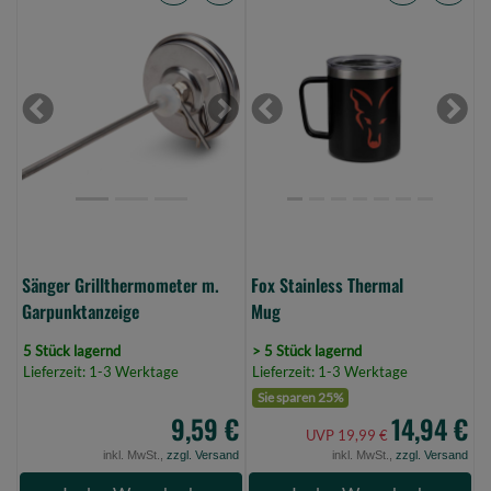
Sänger
Fox
Grillthermometer
Stainless
m.
Thermal
Garpunktanzeige
Mug
(Bild
(Bild
Previous
Next
Previous
Next
0)
0)
Sänger Grillthermometer m.
Fox Stainless Thermal
Garpunktanzeige
Mug
5 Stück lagernd
> 5 Stück lagernd
Lieferzeit: 1-3 Werktage
Lieferzeit: 1-3 Werktage
Sie sparen 25%
9,59 €
14,94 €
UVP 19,99 €
inkl. MwSt.,
zzgl. Versand
inkl. MwSt.,
zzgl. Versand