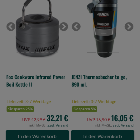
Cookware
Thermosbecher
Infrared
to
Power
go,
Boil
890
Previous
Next
Previous
Next
Kettle
ml.
1l
(Bild
(Bild
0)
0)
Fox Cookware Infrared Power
JENZI Thermosbecher to go,
Boil Kettle 1l
890 ml.
Lieferzeit: 3-7 Werktage
Lieferzeit: 3-7 Werktage
Sie sparen 25%
Sie sparen 5%
32,21 €
16,05 €
UVP 42,99 €
UVP 16,90 €
inkl. MwSt.,
zzgl. Versand
inkl. MwSt.,
zzgl. Versand
In den Warenkorb
In den Warenkorb