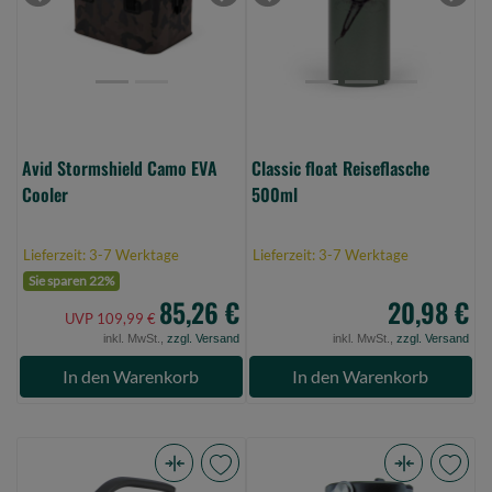
Previous
Next
Previous
Next
(Bild
0)
0)
Avid Stormshield Camo EVA
Classic float Reiseflasche
Cooler
500ml
Lieferzeit: 3-7 Werktage
Lieferzeit: 3-7 Werktage
Sie sparen 22%
85,26 €
20,98 €
UVP 109,99 €
inkl. MwSt.,
zzgl. Versand
inkl. MwSt.,
zzgl. Versand
In den Warenkorb
In den Warenkorb
Fox
JENZI