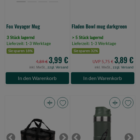
Fox Voyager Mug
Fladen Bowl mug darkgreen
3 Stück lagernd
> 5 Stück lagernd
Lieferzeit: 1-3 Werktage
Lieferzeit: 1-3 Werktage
Sie sparen 18%
Sie sparen 32%
3,99 €
3,89 €
4,89 €
UVP 5,75 €
inkl. MwSt.,
zzgl. Versand
inkl. MwSt.,
zzgl. Versand
In den Warenkorb
In den Warenkorb
Avid
Classic
Stormshield
float
Camo
Reiseflasche
EVA
500ml
Cooler
(Bild