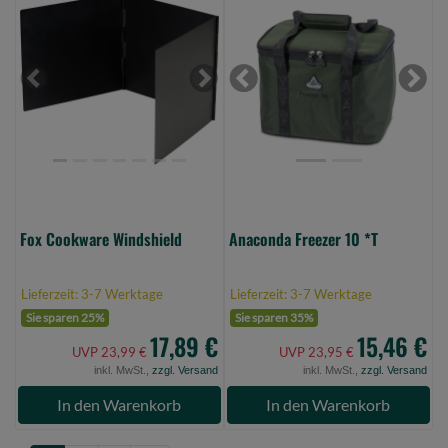
Cookware
Freezer
Windshield
10
(Bild
*T
0)
(Bild
Previous
Next
Previous
Next
0)
Fox Cookware Windshield
Anaconda Freezer 10 *T
Lieferzeit: 3-7 Werktage
Lieferzeit: 3-7 Werktage
Sie sparen 25%
Sie sparen 35%
17,89 €
15,46 €
UVP 23,99 €
UVP 23,95 €
inkl. MwSt.,
zzgl. Versand
inkl. MwSt.,
zzgl. Versand
In den Warenkorb
In den Warenkorb