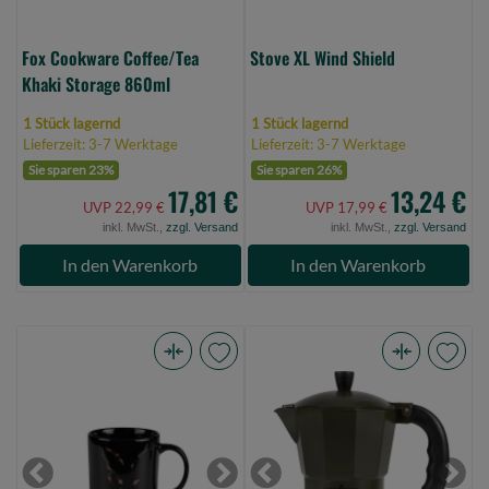
Fox Cookware Coffee/Tea
Stove XL Wind Shield
Khaki Storage 860ml
1 Stück lagernd
1 Stück lagernd
Lieferzeit: 3-7 Werktage
Lieferzeit: 3-7 Werktage
Sie sparen 23%
Sie sparen 26%
17,81 €
13,24 €
UVP 22,99 €
UVP 17,99 €
inkl. MwSt.,
zzgl. Versand
inkl. MwSt.,
zzgl. Versand
In den Warenkorb
In den Warenkorb
Fox
Fox
Black
Cookware
and
Espresso
Camo
Maker
Head
(300ml
Previous
Next
Previous
Next