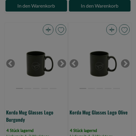
In den Warenkorb
In den Warenkorb
Korda
Korda
Mug
Mug
Glasses
Glasses
Logo
Logo
Burgundy
Olive
Previous
Next
Previous
Next
(Bild
(Bild
0)
0)
Korda Mug Glasses Logo
Korda Mug Glasses Logo Olive
Burgundy
4 Stück lagernd
4 Stück lagernd