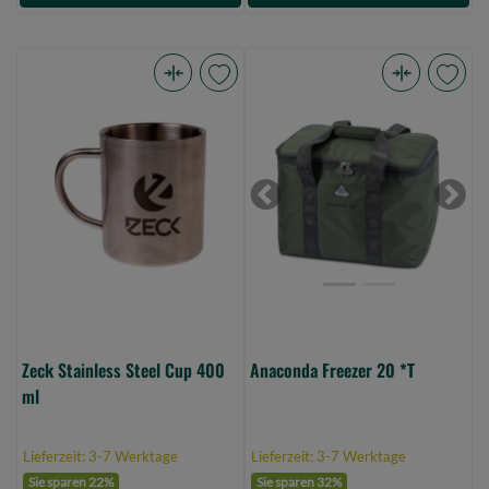
Zeck
Anaconda
Stainless
Freezer
Steel
20
Cup
*T
400
(Bild
Previous
Next
ml
0)
(Bild
0)
Zeck Stainless Steel Cup 400
Anaconda Freezer 20 *T
ml
Lieferzeit: 3-7 Werktage
Lieferzeit: 3-7 Werktage
Sie sparen 22%
Sie sparen 32%