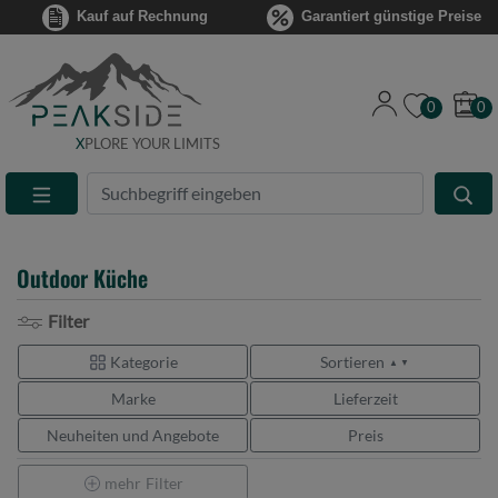
Kauf auf Rechnung
Garantiert günstige Preise
0
0
X
PLORE YOUR LIMITS
Suche
Eingabefeld
Outdoor Küche
Filter
Kategorie
Sortieren
▲ ▼
Marke
Lieferzeit
Neuheiten und Angebote
Preis
mehr
Filter