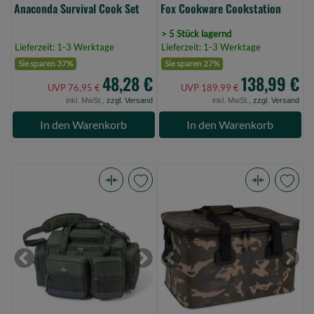
Anaconda Survival Cook Set
Fox Cookware Cookstation
> 5 Stück lagernd
Lieferzeit: 1-3 Werktage
Lieferzeit: 1-3 Werktage
Sie sparen 37%
Sie sparen 27%
48,28 €
138,99 €
UVP 76,95 €
UVP 189,99 €
inkl. MwSt.,
zzgl. Versand
inkl. MwSt.,
zzgl. Versand
In den Warenkorb
In den Warenkorb
Anaconda
Fox
Survival
Aquos
Bag
Camolite
*T
Coolbag
(Bild
30L
Previous
Next
Previous
Next
0)
(Bild
0)