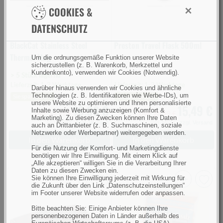
×
COOKIES &
DATENSCHUTZ
BlackCat Stainless Steel
Preston Travel Flask 500ml
Thermal Mug
Um die ordnungsgemäße Funktion unserer Website
sicherzustellen (z. B. Warenkorb, Merkzettel und
Kundenkonto), verwenden wir Cookies (Notwendig).
> 5 Stück lagernd
Lieferzeit: 1-3 Werktage
Lieferzeit: 1-3 Werktage
Darüber hinaus verwenden wir Cookies und ähnliche
Technologien (z. B. Identifikatoren wie Werbe-IDs), um
Sie sparen 32%
Sie sparen 26%
unsere Website zu optimieren und Ihnen personalisierte
16,98 €
15,49 €
Inhalte sowie Werbung anzuzeigen (Komfort &
UVP 24,99 €
UVP 20,99 €
Marketing). Zu diesen Zwecken können Ihre Daten
inkl. MwSt.,
zzgl. Versand
inkl. MwSt.,
zzgl. Versand
auch an Drittanbieter (z. B. Suchmaschinen, soziale
Netzwerke oder Werbepartner) weitergegeben werden.
In den Warenkorb
In den Warenkorb
Für die Nutzung der Komfort- und Marketingdienste
benötigen wir Ihre Einwilligung. Mit einem Klick auf
„Alle akzeptieren“ willigen Sie in die Verarbeitung Ihrer
Daten zu diesen Zwecken ein.
Sie können Ihre Einwilligung jederzeit mit Wirkung für
die Zukunft über den Link „Datenschutzeinstellungen“
FOX
JENZI
im Footer unserer Website widerrufen oder anpassen.
Plates
Raucharomasalz
Bitte beachten Sie: Einige Anbieter können Ihre
(Bild
Classic
personenbezogenen Daten in Länder außerhalb des