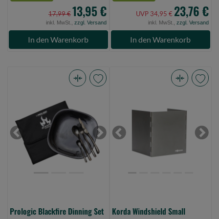
13,95 €
23,76 €
17,99 €
UVP 34,95 €
inkl. MwSt.,
zzgl. Versand
inkl. MwSt.,
zzgl. Versand
In den Warenkorb
In den Warenkorb
Prologic
Korda
Blackfire
Windshield
Dinning
Small
Set
(Bild
(Bild
0)
Previous
Next
Previous
Next
0)
Prologic Blackfire Dinning Set
Korda Windshield Small