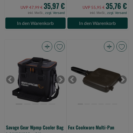
35,97 €
35,76 €
UVP 47,99 €
UVP 55,95 €
inkl. MwSt.,
zzgl. Versand
inkl. MwSt.,
zzgl. Versand
In den Warenkorb
In den Warenkorb
Savage
Fox
Gear
Cookware
Wpmp
Multi-
Cooler
Pan
Bag
(Bild
Previous
Next
Previous
Next
L
0)
31X22X28Cm
24L
(Bild
0)
Savage Gear Wpmp Cooler Bag
Fox Cookware Multi-Pan