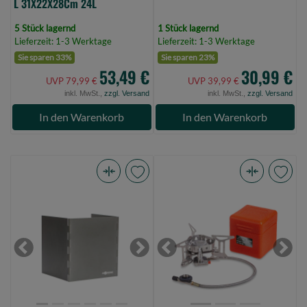
L 31X22X28Cm 24L
5 Stück lagernd
1 Stück lagernd
Lieferzeit: 1-3 Werktage
Lieferzeit: 1-3 Werktage
Sie sparen 33%
Sie sparen 23%
53,49 €
30,99 €
UVP 79,99 €
UVP 39,99 €
inkl. MwSt.,
zzgl. Versand
inkl. MwSt.,
zzgl. Versand
In den Warenkorb
In den Warenkorb
Korda
Anaconda
Windshield
Portable
Large
Stove
(Bild
W-
0)
3500
Previous
Next
Previous
Next
(Bild
0)