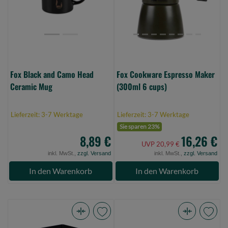
Ceramic
6
Mug
cups)
(Bild
(Bild
0)
0)
Fox Black and Camo Head
Fox Cookware Espresso Maker
Ceramic Mug
(300ml 6 cups)
Lieferzeit: 3-7 Werktage
Lieferzeit: 3-7 Werktage
Sie sparen 23%
8,89 €
16,26 €
UVP 20,99 €
inkl. MwSt.,
zzgl. Versand
inkl. MwSt.,
zzgl. Versand
In den Warenkorb
In den Warenkorb
Fox
Anaconda