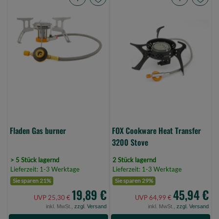
Fladen
FOX
Gas
Cookware
burner
Heat
(Bild
Transfer
0)
3200
Stove
(Bild
0)
Fladen Gas burner
FOX Cookware Heat Transfer
3200 Stove
> 5 Stück lagernd
2 Stück lagernd
Lieferzeit: 1-3 Werktage
Lieferzeit: 1-3 Werktage
Sie sparen 21%
Sie sparen 29%
19,89 €
45,94 €
UVP 25,30 €
UVP 64,99 €
inkl. MwSt.,
zzgl. Versand
inkl. MwSt.,
zzgl. Versand