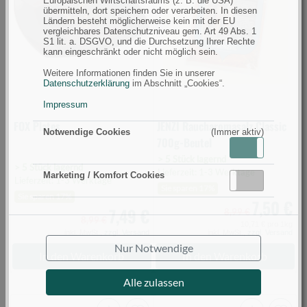
Europäischen Wirtschaftsraums (z. B. die USA)
0)
700g-
übermitteln, dort speichern oder verarbeiten. In diesen
Beutel
Ländern besteht möglicherweise kein mit der EU
vergleichbares Datenschutzniveau gem. Art 49 Abs. 1
(Bild
S1 lit. a. DSGVO, und die Durchsetzung Ihrer Rechte
kann eingeschränkt oder nicht möglich sein.
0)
Weitere Informationen finden Sie in unserer
Datenschutzerklärung
im Abschnitt „Cookies“.
Impressum
FOX Plates
JENZI Raucharomasalz Classic
Notwendige Cookies
(Immer aktiv)
700g-Beutel
Aktiv
Inaktiv
> 5 Stück lagernd
> 5 Stück lagernd
Lieferzeit: 1-3 Werktage
Marketing / Komfort Cookies
Lieferzeit: 1-3 Werktage
Aktiv
Inaktiv
Sie sparen 17%
Sie sparen 17%
7,50 €
7,49 €
8,99 €
8,99 €
10,71 € pro 1kg
inkl. MwSt.,
zzgl. Versand
inkl. MwSt.,
zzgl. Versand
Nur Notwendige
In den Warenkorb
In den Warenkorb
Alle zulassen