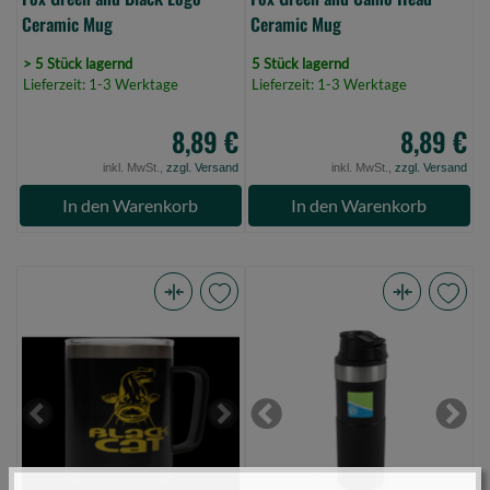
Ceramic Mug
Ceramic Mug
> 5 Stück lagernd
5 Stück lagernd
Lieferzeit: 1-3 Werktage
Lieferzeit: 1-3 Werktage
8,89 €
8,89 €
inkl. MwSt.,
zzgl. Versand
inkl. MwSt.,
zzgl. Versand
In den Warenkorb
In den Warenkorb
BlackCat
Preston
Stainless
Travel
Steel
Flask
Thermal
500ml
Mug
(Bild
Previous
Next
Previous
Next
(Bild
0)
0)