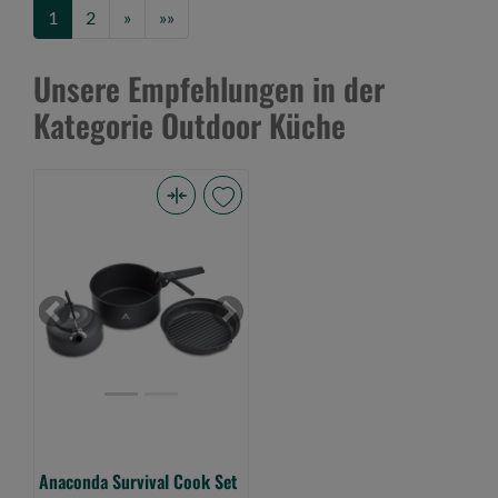
Next
Last
1
2
»
»»
Unsere Empfehlungen in der
Kategorie Outdoor Küche
Anaconda
Survival
Cook
Set
Previous
Next
(Bild
0)
Anaconda Survival Cook Set