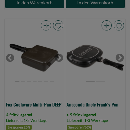
In den Warenkorb
In den Warenkorb
Fox
Anaconda
Cookware
Uncle
Multi-
Frank's
Pan
Pan
DEEP
(Bild
Previous
Next
Previous
Next
(Bild
0)
0)
Fox Cookware Multi-Pan DEEP
Anaconda Uncle Frank's Pan
4 Stück lagernd
> 5 Stück lagernd
Lieferzeit: 1-3 Werktage
Lieferzeit: 1-3 Werktage
Sie sparen 25%
Sie sparen 36%