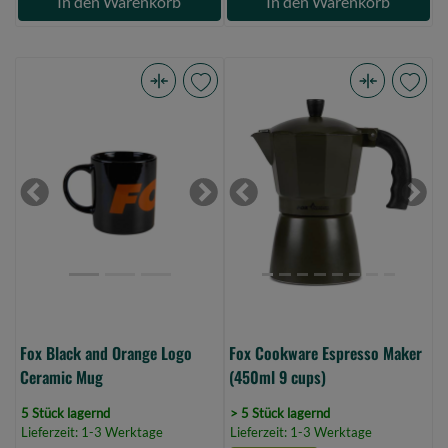
In den Warenkorb
In den Warenkorb
Fox
Fox
Black
Cookware
and
Espresso
Orange
Maker
Logo
(450ml
Previous
Next
Previous
Next
Ceramic
9
Mug
cups)
(Bild
(Bild
0)
0)
Fox Black and Orange Logo
Fox Cookware Espresso Maker
Ceramic Mug
(450ml 9 cups)
5 Stück lagernd
> 5 Stück lagernd
Lieferzeit: 1-3 Werktage
Lieferzeit: 1-3 Werktage