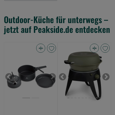
Outdoor-Küche für unterwegs –
jetzt auf Peakside.de entdecken
Anaconda
Fox
Survival
Cookware
Cook
Cookstation
Set
(Bild
(Bild
0)
Previous
Next
Previous
Next
0)