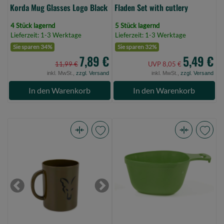
Korda Mug Glasses Logo Black
Fladen Set with cutlery
4 Stück lagernd
5 Stück lagernd
Lieferzeit: 1-3 Werktage
Lieferzeit: 1-3 Werktage
Sie sparen 34%
Sie sparen 32%
7,89 €
5,49 €
11,99 €
UVP 8,05 €
inkl. MwSt.,
zzgl. Versand
inkl. MwSt.,
zzgl. Versand
In den Warenkorb
In den Warenkorb
Fox
Fladen
Voyager
Bowl
Mug
mug
(Bild
darkgreen
0)
(Bild
Previous
Next
0)