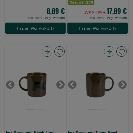
Sie sparen 25%
8,89 €
17,89 €
UVP 23,99 €
inkl. MwSt.,
zzgl. Versand
inkl. MwSt.,
zzgl. Versand
In den Warenkorb
In den Warenkorb
Fox
Fox
Green
Green
and
and
Black
Camo
Logo
Head
Previous
Next
Previous
Next
Ceramic
Ceramic
Mug
Mug
(Bild
(Bild
0)
0)
Fox Green and Black Logo
Fox Green and Camo Head