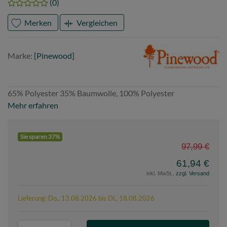
(0)
Merken
Vergleichen
Marke
Pinewood
Marke:
[Pinewood]
65% Polyester 35% Baumwolle, 100% Polyester
Mehr erfahren
Sie sparen 37%
97,99 €
61,94 €
inkl. MwSt.,
zzgl. Versand
Lieferung: Do., 13.08.2026 bis Di., 18.08.2026
P