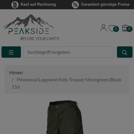
Kauf auf Rechnung
Garantiert günstige Preise
0
0
X
PLORE YOUR LIMITS
Suche
Eingabefeld
Hosen
Pinewood Lappland Kids Trouser Mossgreen/Black
116