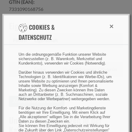
GTIN (EAN):
7331090168756
Eigenschaften
×
COOKIES &
DATENSCHUTZ
Filtern
Eigenschaft
filtern
Größe
Sondergröße
Um die ordnungsgemäße Funktion unserer Website
sicherzustellen (z. B. Warenkorb, Merkzettel und
nach
Kundenkonto), verwenden wir Cookies (Notwendig).
Größe
filtern
Farbe
Dunkel/Schwarz, Oliv/grün
Darüber hinaus verwenden wir Cookies und ähnliche
nach
Technologien (z. B. Identifikatoren wie Werbe-IDs), um
unsere Website zu optimieren und Ihnen personalisierte
Farbe
filtern
Jahreszeit
Sommer
Inhalte sowie Werbung anzuzeigen (Komfort &
nach
Marketing). Zu diesen Zwecken können Ihre Daten
auch an Drittanbieter (z. B. Suchmaschinen, soziale
Jahreszeit
Netzwerke oder Werbepartner) weitergegeben werden.
Ähnliche Artikel suchen
Für die Nutzung der Komfort- und Marketingdienste
benötigen wir Ihre Einwilligung. Mit einem Klick auf
Unsere Empfehlungen in der
„Alle akzeptieren“ willigen Sie in die Verarbeitung Ihrer
Daten zu diesen Zwecken ein.
Sie können Ihre Einwilligung jederzeit mit Wirkung für
Kategorie Hosen
die Zukunft über den Link „Datenschutzeinstellungen“