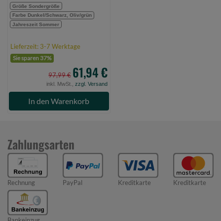
Größe Sondergröße
Farbe Dunkel/Schwarz, Oliv/grün
Jahreszeit Sommer
Lieferzeit: 3-7 Werktage
Sie sparen 37%
61,94 €
97,99 €
inkl. MwSt.,
zzgl. Versand
In den Warenkorb
Zahlungsarten
Rechnung
PayPal
Kreditkarte
Kreditkarte
Bankeinzug