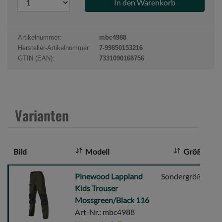
r
o
d
Artikelnummer:
mbc4988
u
Hersteller-Artikelnummer:
7-99850153216
k
GTIN (EAN):
7331090168756
t
a
n
z
Varianten
a
h
l
Bild
Modell
Größe
:
Pinewood
Pinewood Lappland
Sondergröße
D
Lappland
Kids Trouser
Kids
Mossgreen/Black 116
Trouser
Art-Nr.: mbc4988