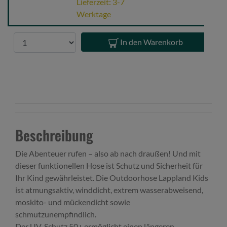
Mossgreen/Black
Lieferzeit: 3-7
116
Werktage
Anzahl
In den Warenkorb
Beschreibung
Die Abenteuer rufen – also ab nach draußen! Und mit
dieser funktionellen Hose ist Schutz und Sicherheit für
Ihr Kind gewährleistet. Die Outdoorhose Lappland Kids
ist atmungsaktiv, winddicht, extrem wasserabweisend,
moskito- und mückendicht sowie
schmutzunempfindlich.
Der UV-Schutz 50+ ermöglicht einen längeren