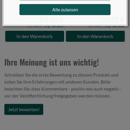
Lieferzeit: 3-7 Werktage
Lieferzeit: 1-3 Werktage
L
Alle zulassen
119,99 €
115,99 €
inkl. MwSt.,
zzgl. Versand
inkl. MwSt.,
zzgl. Versand
In den Warenkorb
In den Warenkorb
Ihre Meinung ist uns wichtig!
Schreiben Sie die erste Bewertung zu diesem Produkt und
teilen Sie Ihre Erfahrungen mit anderen Kunden. Bitte
beachten Sie, dass Kommentare - positiv wie auch negativ -
vor der Veröffentlichung freigegeben werden müssen.
Jetzt bewerten!