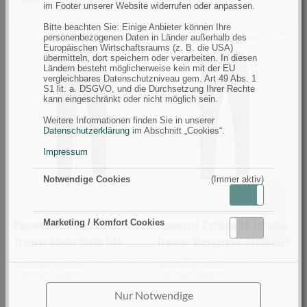
im Footer unserer Website widerrufen oder anpassen.
Bitte beachten Sie: Einige Anbieter können Ihre
personenbezogenen Daten in Länder außerhalb des
Europäischen Wirtschaftsraums (z. B. die USA)
Pinewood
Pinewood
V
übermitteln, dort speichern oder verarbeiten. In diesen
Ländern besteht möglicherweise kein mit der EU
Caribou
Caribou
H
vergleichbares Datenschutzniveau gem. Art 49 Abs. 1
TC
TC
C
S1 lit. a. DSGVO, und die Durchsetzung Ihrer Rechte
kann eingeschränkt oder nicht möglich sein.
Extreme
Extreme
S
Trouser
Trouser
G
Weitere Informationen finden Sie in unserer
Datenschutzerklärung
im Abschnitt „Cookies“.
Black/Black
Mossgreen/Black
5
C46
C64
(
Impressum
(Bild
(Bild
0
Notwendige Cookies
(Immer aktiv)
0)
0)
Aktiv
Inaktiv
Pinewood Caribou TC Extreme
Pinewood Caribou TC Extreme
V
Marketing / Komfort Cookies
Aktiv
Inaktiv
Trouser Black/Black C46
Trouser Mossgreen/Black C64
S
Größe 46
Farbe Dunkel/Schwarz
Größe 5XL
Farbe Mehrfarbig
Jahreszeit Sommer
Jahreszeit Sommer
J
Nur Notwendige