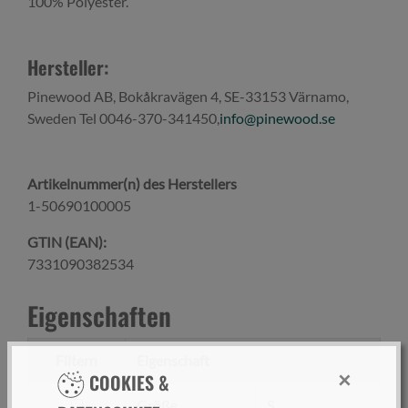
100% Polyester.
Hersteller:
Pinewood AB, Bokåkravägen 4, SE-33153 Värnamo,
Sweden Tel 0046-370-341450,
info@pinewood.se
Artikelnummer(n) des Herstellers
1-50690100005
GTIN (EAN):
7331090382534
Eigenschaften
Filtern
Eigenschaft
×
COOKIES &
filtern
Größe
S