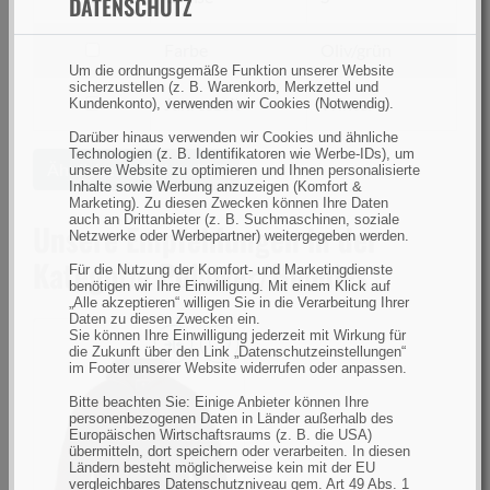
DATENSCHUTZ
nach
Größe
filtern
Farbe
Oliv/grün
Um die ordnungsgemäße Funktion unserer Website
nach
sicherzustellen (z. B. Warenkorb, Merkzettel und
Farbe
filtern
Jahreszeit
Winter
Kundenkonto), verwenden wir Cookies (Notwendig).
nach
Darüber hinaus verwenden wir Cookies und ähnliche
Jahreszeit
Technologien (z. B. Identifikatoren wie Werbe-IDs), um
Ähnliche Artikel suchen
unsere Website zu optimieren und Ihnen personalisierte
Inhalte sowie Werbung anzuzeigen (Komfort &
Marketing). Zu diesen Zwecken können Ihre Daten
auch an Drittanbieter (z. B. Suchmaschinen, soziale
Unsere Empfehlungen in der
Netzwerke oder Werbepartner) weitergegeben werden.
Kategorie Pullover/Hoodies
Für die Nutzung der Komfort- und Marketingdienste
benötigen wir Ihre Einwilligung. Mit einem Klick auf
„Alle akzeptieren“ willigen Sie in die Verarbeitung Ihrer
Daten zu diesen Zwecken ein.
Sie können Ihre Einwilligung jederzeit mit Wirkung für
die Zukunft über den Link „Datenschutzeinstellungen“
Pinewood
im Footer unserer Website widerrufen oder anpassen.
Hurricane
Bitte beachten Sie: Einige Anbieter können Ihre
personenbezogenen Daten in Länder außerhalb des
Sweater
Europäischen Wirtschaftsraums (z. B. die USA)
Brown
übermitteln, dort speichern oder verarbeiten. In diesen
Ländern besteht möglicherweise kein mit der EU
Melange
vergleichbares Datenschutzniveau gem. Art 49 Abs. 1