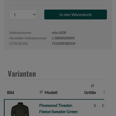
P
r
o
d
Artikelnummer:
mbc1638
u
Hersteller-Artikelnummer:
1-50690100005
k
GTIN (EAN):
7331090382534
t
a
n
z
Varianten
a
h
l
Bild
Modell
Größe
Far
:
Pinewood
Pinewood Tiveden
S
Oliv/gr
Tiveden
Fleece Sweater Green