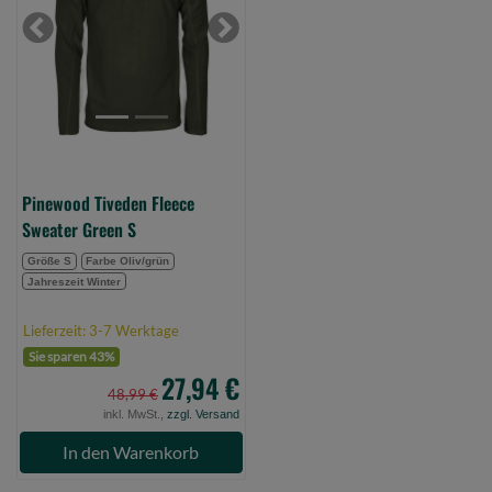
Sweater
Green
Previous
Next
S
(Bild
0)
Pinewood Tiveden Fleece
Sweater Green S
Größe S
Farbe Oliv/grün
Jahreszeit Winter
Lieferzeit: 3-7 Werktage
Sie sparen 43%
27,94 €
48,99 €
inkl. MwSt.,
zzgl. Versand
In den Warenkorb