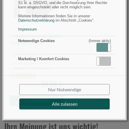
M
S1 lit. a. DSGVO, und die Durchsetzung Ihrer Rechte
kann eingeschränkt oder nicht möglich sein.
(Bild
0)
Weitere Informationen finden Sie in unserer
Datenschutzerklärung
im Abschnitt „Cookies“.
Impressum
Pinewood Hurricane Sweater
Notwendige Cookies
(Immer aktiv)
Brown Melange M
Aktiv
Inaktiv
Größe M
Farbe Braun
Jahreszeit Winter
Marketing / Komfort Cookies
Aktiv
Inaktiv
3 Stück lagernd
Lieferzeit: 1-3 Werktage
Sie sparen 18%
98,99 €
119,99 €
Nur Notwendige
inkl. MwSt.,
zzgl. Versand
In den Warenkorb
Alle zulassen
Ihre Meinung ist uns wichtig!