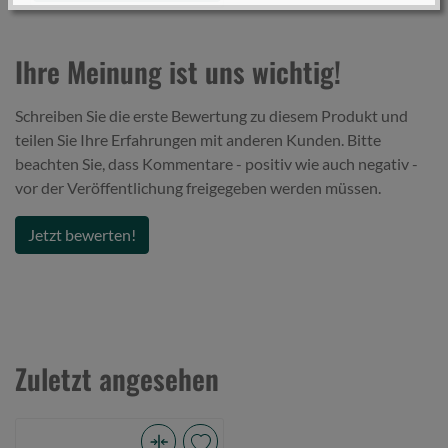
Schimmelbildung oder unangenehme Gerüche zu
vermeiden.
Vermeiden Sie das Aufbewahren von feuchter
Ihre Meinung ist uns wichtig!
Bekleidung in geschlossenen Behältern, um
Schäden an Material und Struktur zu verhindern.
Schreiben Sie die erste Bewertung zu diesem Produkt und
teilen Sie Ihre Erfahrungen mit anderen Kunden. Bitte
beachten Sie, dass Kommentare - positiv wie auch negativ -
Schutz vor Sonne und Wasser
vor der Veröffentlichung freigegeben werden müssen.
Achten Sie darauf, dass Ihre Angelbekleidung
ausreichend UV-Schutz bietet, insbesondere bei
Jetzt bewerten!
längeren Aufenthalten in der Sonne.
Tragen Sie wasserabweisende Kleidung oder
Regenbekleidung, um sich vor plötzlichen
Wetterumschwüngen oder nassen Bedingungen zu
schützen.
Zuletzt angesehen
Verletzungsrisiken minimieren
Achten Sie auf die richtige Wahl der Bekleidung,
um Verletzungen durch scharfe Angelhaken,