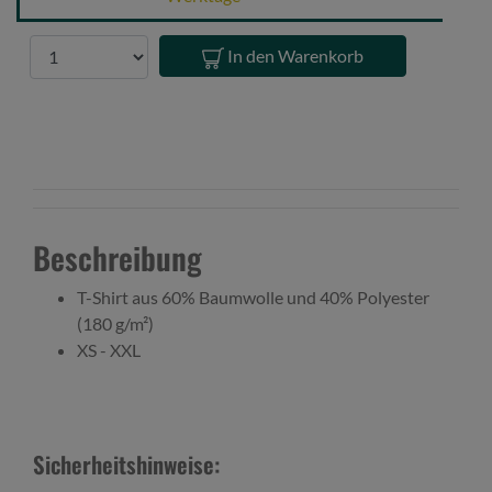
Shirt
M
Anzahl
In den Warenkorb
Beschreibung
T-Shirt aus 60% Baumwolle und 40% Polyester
(180 g/m²)
XS - XXL
Sicherheitshinweise: