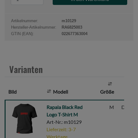
r
o
d
Artikelnummer:
m10129
u
Hersteller-Artikelnummer:
RA6825003
k
GTIN (EAN):
022677363004
t
a
n
z
Varianten
a
h
l
Bild
Modell
Größe
:
Rapala
Rapala Black Red
M
Dunkel
Black
Logo T-Shirt M
Red
Art-Nr.: m10129
Logo
Lieferzeit: 3-7
T-
Werktage