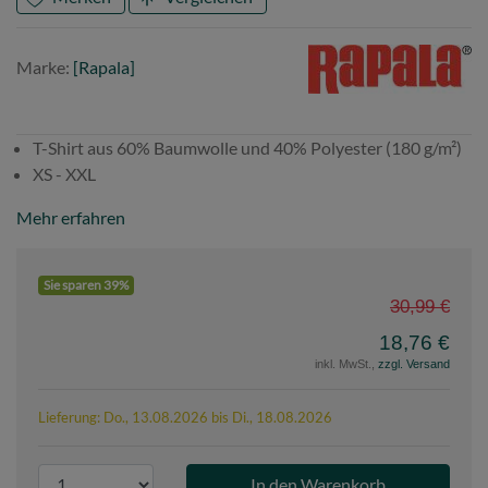
Marke
Rapala
Marke:
[Rapala]
T-Shirt aus 60% Baumwolle und 40% Polyester (180 g/m²)
XS - XXL
Mehr erfahren
Sie sparen 39%
30,99 €
18,76 €
inkl. MwSt.,
zzgl. Versand
Lieferung: Do., 13.08.2026 bis Di., 18.08.2026
P