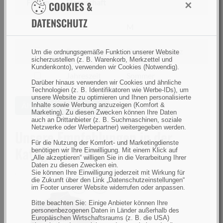
Filtern
Eigenschaft
×
COOKIES &
Teile gegebenenfalls durch geeignete Ersatzteile.
Modifizieren Sie das Produkt nicht. Verwenden Sie es
DATENSCHUTZ
filtern
Größe
M
nur, wenn Sie im Vollbesitz ihrer geistigen und
nach
körperlichen Fähigkeiten sind.
Größe
filtern
Farbe
Dunkel/Schwarz
Um die ordnungsgemäße Funktion unserer Website
sicherzustellen (z. B. Warenkorb, Merkzettel und
nach
Bestimmungsgemäße Verwendung
Kundenkonto), verwenden wir Cookies (Notwendig).
Farbe
filtern
Jahreszeit
Sommer
Verwenden Sie die Angelbekleidung ausschließlich
Darüber hinaus verwenden wir Cookies und ähnliche
nach
für das Angeln und andere Outdoor-Aktivitäten.
Technologien (z. B. Identifikatoren wie Werbe-IDs), um
unsere Website zu optimieren und Ihnen personalisierte
Jahreszeit
Die Bekleidung ist darauf ausgelegt, Sie vor
Ähnliche Artikel suchen
Inhalte sowie Werbung anzuzeigen (Komfort &
Marketing). Zu diesen Zwecken können Ihre Daten
Wettereinflüssen, Nässe oder Kälte zu schützen,
auch an Drittanbieter (z. B. Suchmaschinen, soziale
jedoch nicht für extreme oder unpassende
Netzwerke oder Werbepartner) weitergegeben werden.
Unsere Empfehlungen in der
Einsatzgebiete geeignet.
Für die Nutzung der Komfort- und Marketingdienste
Kategorie T-Shirts
benötigen wir Ihre Einwilligung. Mit einem Klick auf
„Alle akzeptieren“ willigen Sie in die Verarbeitung Ihrer
Daten zu diesen Zwecken ein.
Sicherer Umgang
Sie können Ihre Einwilligung jederzeit mit Wirkung für
die Zukunft über den Link „Datenschutzeinstellungen“
Achten Sie darauf, dass die Bekleidung gut sitzt, um
im Footer unserer Website widerrufen oder anpassen.
Bewegungsfreiheit zu gewährleisten. Zu enge oder
Savage
Bitte beachten Sie: Einige Anbieter können Ihre
zu weite Kleidung kann die Sicherheit beim Angeln
Gear
personenbezogenen Daten in Länder außerhalb des
beeinträchtigen.
Europäischen Wirtschaftsraums (z. B. die USA)
Tournament