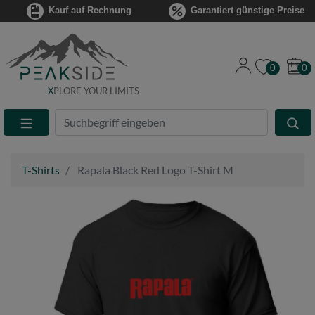
Kauf auf Rechnung
Garantiert günstige Preise
0
0
X
PLORE YOUR LIMITS
Suche
Eingabefeld
T-Shirts
Rapala Black Red Logo T-Shirt M