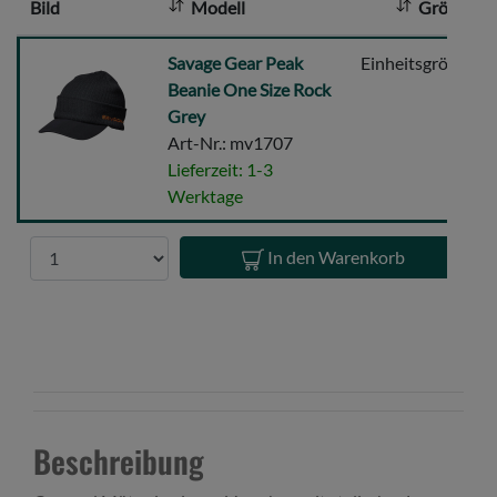
Bild
Modell
Größe
:
Savage
Savage Gear Peak
Einheitsgröße
Gear
Beanie One Size Rock
Peak
Grey
Beanie
Art-Nr.: mv1707
One
Lieferzeit: 1-3
Size
Werktage
Rock
Grey
Anzahl
In den Warenkorb
Beschreibung