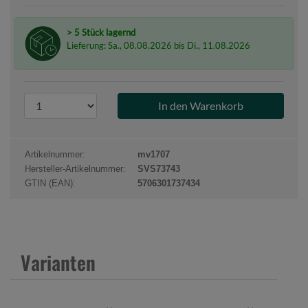
> 5 Stück lagernd
Lieferung: Sa., 08.08.2026 bis Di., 11.08.2026
P
r
o
d
Artikelnummer:
mv1707
u
Hersteller-Artikelnummer:
SVS73743
k
GTIN (EAN):
5706301737434
t
a
n
z
Varianten
a
h
l