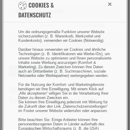
×
COOKIES &
Filtern
Eigenschaft
DATENSCHUTZ
filtern
Größe
Einheitsgröße
nach
Um die ordnungsgemäße Funktion unserer Website
sicherzustellen (z. B. Warenkorb, Merkzettel und
Größe
filtern
Farbe
Grau
Kundenkonto), verwenden wir Cookies (Notwendig).
nach
Darüber hinaus verwenden wir Cookies und ähnliche
Farbe
filtern
Jahreszeit
Winter
Technologien (z. B. Identifikatoren wie Werbe-IDs), um
unsere Website zu optimieren und Ihnen personalisierte
nach
Inhalte sowie Werbung anzuzeigen (Komfort &
Jahreszeit
Marketing). Zu diesen Zwecken können Ihre Daten
Ähnliche Artikel suchen
auch an Drittanbieter (z. B. Suchmaschinen, soziale
Netzwerke oder Werbepartner) weitergegeben werden.
Für die Nutzung der Komfort- und Marketingdienste
Unsere Empfehlungen in der
benötigen wir Ihre Einwilligung. Mit einem Klick auf
„Alle akzeptieren“ willigen Sie in die Verarbeitung Ihrer
Kategorie Mützen und Caps
Daten zu diesen Zwecken ein.
Sie können Ihre Einwilligung jederzeit mit Wirkung für
die Zukunft über den Link „Datenschutzeinstellungen“
im Footer unserer Website widerrufen oder anpassen.
Bitte beachten Sie: Einige Anbieter können Ihre
Buff
personenbezogenen Daten in Länder außerhalb des
Europäischen Wirtschaftsraums (z. B. die USA)