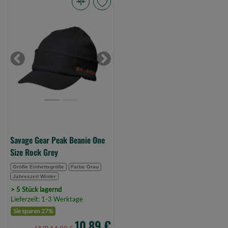
Savage
Gear
Peak
Beanie
One
Previous
Next
Size
Rock
Grey
(Bild
0)
Savage Gear Peak Beanie One
Size Rock Grey
Größe Einheitsgröße
Farbe Grau
Jahreszeit Winter
> 5 Stück lagernd
Lieferzeit: 1-3 Werktage
Sie sparen 27%
10,89 €