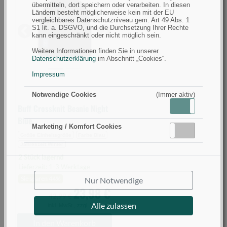
Crossknit
übermitteln, dort speichern oder verarbeiten. In diesen
Ländern besteht möglicherweise kein mit der EU
Beanie
vergleichbares Datenschutzniveau gem. Art 49 Abs. 1
Night
S1 lit. a. DSGVO, und die Durchsetzung Ihrer Rechte
Previous
Next
kann eingeschränkt oder nicht möglich sein.
Blue
(Bild
Weitere Informationen finden Sie in unserer
Datenschutzerklärung
im Abschnitt „Cookies“.
0)
Impressum
Notwendige Cookies
(Immer aktiv)
Aktiv
Inaktiv
Buff Crossknit Beanie Night
Blue
Marketing / Komfort Cookies
Aktiv
Inaktiv
Größe Einheitsgröße
Farbe Blau
Jahreszeit Winter
2 Stück lagernd
Lieferzeit: 1-3 Werktage
Sie sparen 44%
Nur Notwendige
23,98 €
42,99 €
Alle zulassen
inkl. MwSt.,
zzgl. Versand
In den Warenkorb