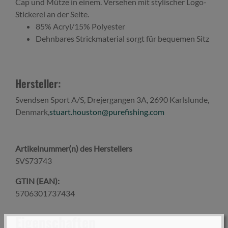
Cap und Mütze in einem. Versehen mit stylischer Logo-
Stickerei an der Seite.
85% Acryl/15% Polyester
Dehnbares Strickmaterial sorgt für bequemen Sitz
Hersteller:
Svendsen Sport A/S, Drejergangen 3A, 2690 Karlslunde,
Denmark,
stuart.houston@purefishing.com
Artikelnummer(n) des Herstellers
SVS73743
GTIN (EAN):
5706301737434
Eigenschaften