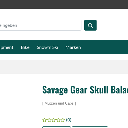
ipment
Bike
Snow'n Ski
Marken
Savage Gear Skull Bala
Mützen und Caps
(0)