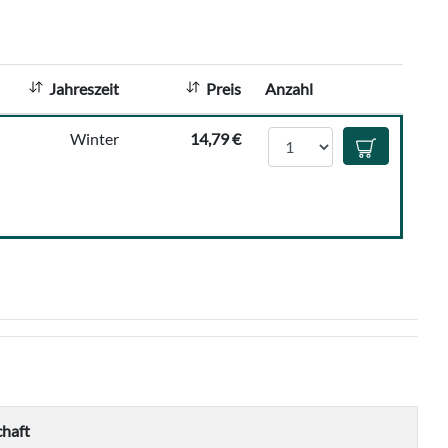
h
l
:
Jahreszeit
Preis
Anzahl
Anzahl
Winter
14,79 €
In den Waren
chaft