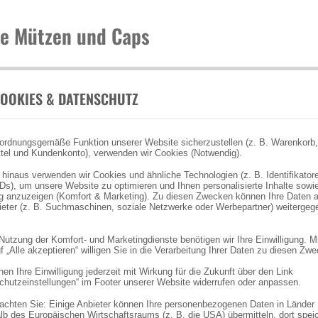
ie Mützen und Caps
OOKIES & DATENSCHUTZ
ordnungsgemäße Funktion unserer Website sicherzustellen (z. B. Warenkorb,
tel und Kundenkonto), verwenden wir Cookies (Notwendig).
 hinaus verwenden wir Cookies und ähnliche Technologien (z. B. Identifikator
Ds), um unsere Website zu optimieren und Ihnen personalisierte Inhalte sowi
 anzuzeigen (Komfort & Marketing). Zu diesen Zwecken können Ihre Daten 
bieter (z. B. Suchmaschinen, soziale Netzwerke oder Werbepartner) weitergeg
 Nutzung der Komfort- und Marketingdienste benötigen wir Ihre Einwilligung. M
f „Alle akzeptieren“ willigen Sie in die Verarbeitung Ihrer Daten zu diesen Zw
en Ihre Einwilligung jederzeit mit Wirkung für die Zukunft über den Link
chutzeinstellungen“ im Footer unserer Website widerrufen oder anpassen.
eachten Sie: Einige Anbieter können Ihre personenbezogenen Daten in Länder
lb des Europäischen Wirtschaftsraums (z. B. die USA) übermitteln, dort spei