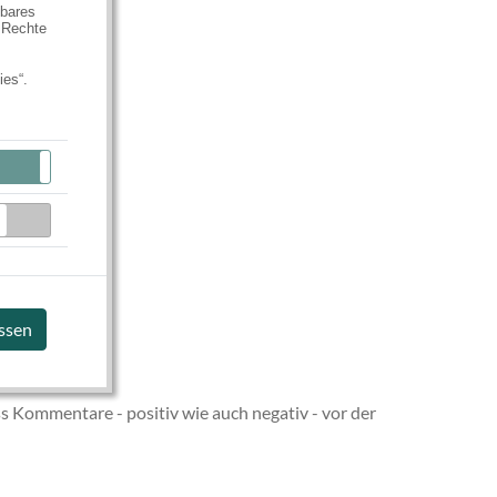
hbares
 Rechte
ies“.
Aktiv
Inaktiv
Inaktiv
assen
s Kommentare - positiv wie auch negativ - vor der