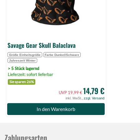
Savage Gear Skull Balaclava
Größe Einheitsgröße
Farbe Dunkel/Schwarz
Jahreszeit Winter
> 5 Stück lagernd
Lieferzeit: sofort lieferbar
Sie sparen 26%
14,79 €
UVP 19,99 €
inkl. MwSt.,
zzgl. Versand
In den Warenkorb
Zahlungsarten