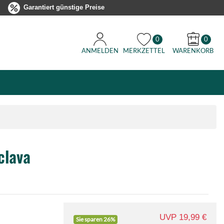
Garantiert günstige Preise
0
0
ANMELDEN
MERKZETTEL
WARENKORB
clava
UVP 19,99 €
Sie sparen 26%