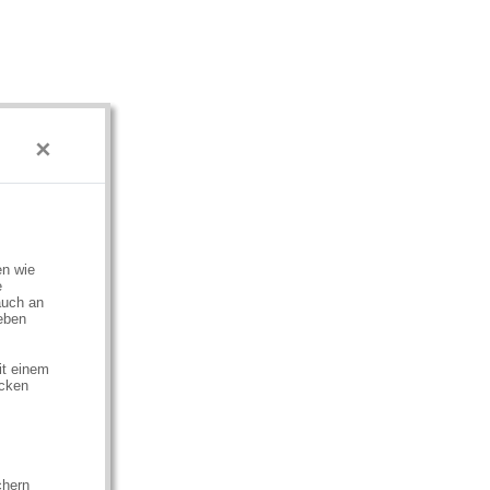
×
en wie
e
auch an
eben
it einem
ecken
chern