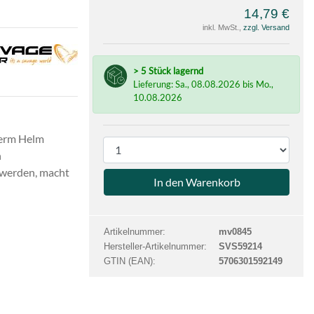
14,79 €
inkl. MwSt.,
zzgl. Versand
e
ge
> 5 Stück lagernd
Lieferung: Sa., 08.08.2026 bis Mo.,
10.08.2026
term Helm
P
n
r
 werden, macht
o
d
u
k
Artikelnummer:
mv0845
t
Hersteller-Artikelnummer:
SVS59214
a
GTIN (EAN):
5706301592149
n
z
a