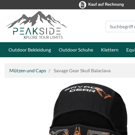
Kauf auf Rechnung
Suche
Eingabefeld
X
PLORE YOUR LIMITS
Outdoor Bekleidung
Outdoor Schuhe
Klettern
Equ
Mützen und Caps
Savage Gear Skull Balaclava