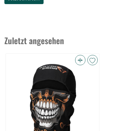
Zuletzt angesehen
Savage
Gear
Skull
Balaclava
(Bild
0)