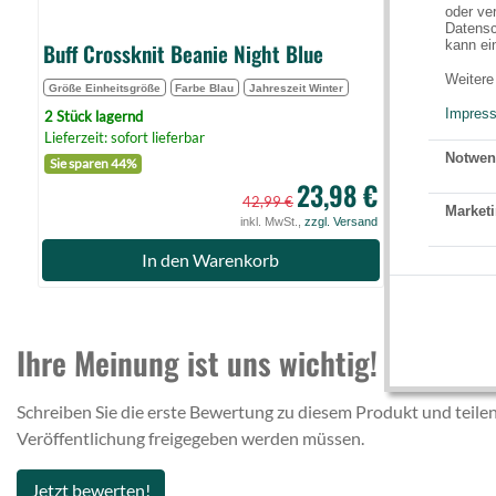
oder ve
Datensc
kann ei
Buff Crossknit Beanie Night Blue
Weitere
Größe Einheitsgröße
Farbe Blau
Jahreszeit Winter
Impres
2 Stück lagernd
Lieferzeit: sofort lieferbar
Notwen
Sie sparen 44%
23,98 €
42,99 €
Marketi
inkl. MwSt.,
zzgl. Versand
In den Warenkorb
Ihre Meinung ist uns wichtig!
Schreiben Sie die erste Bewertung zu diesem Produkt und teilen
Veröffentlichung freigegeben werden müssen.
Jetzt bewerten!