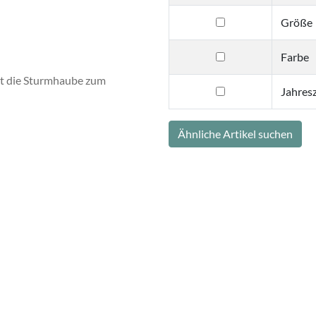
filtern
Größe
nach
Größe
filtern
Farbe
nach
t die Sturmhaube zum
Farbe
filtern
Jahresz
nach
Jahreszeit
Ähnliche Artikel suchen