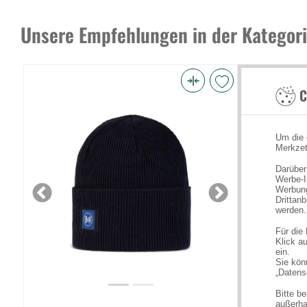
Unsere Empfehlungen in der Kategor
C
Buff
Crossknit
Beanie
Um die 
Night
Merkzet
Blue
Darüber
(Bild
Werbe-I
Werbung
0)
Previous
Next
Drittan
werden.
Für die
Klick au
ein.
Sie könn
„Datens
Bitte b
außerha