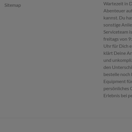
Wartezeit in 
Sitemap
Abenteuer au
kannst. Du ha
sonstige Anli
Serviceteam i
freitags von 9
Uhr für Dich 
klärt Deine An
und unkompliz
den Untersch
bestelle noch
Equipment fü
persönliches
Erlebnis bei p