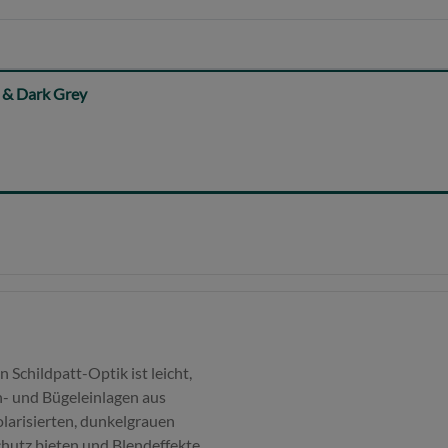
 & Dark Grey
Schildpatt-Optik ist leicht,
- und Bügeleinlagen aus
olarisierten, dunkelgrauen
chutz bieten und Blendeffekte