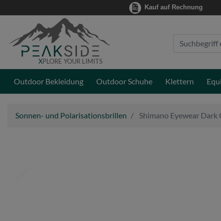
Kauf auf Rechnung
Suche
Eingabefeld
X
PLORE YOUR LIMITS
Outdoor Bekleidung
Outdoor Schuhe
Klettern
Equ
Sonnen- und Polarisationsbrillen
Shimano Eyewear Dark G