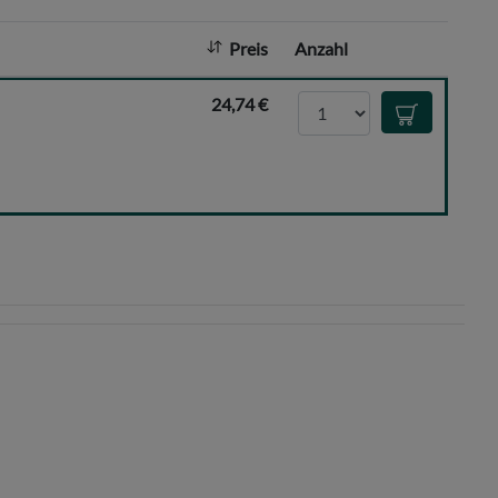
l
:
Preis
Anzahl
Anzahl
24,74 €
In den Waren