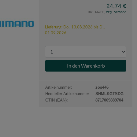
24,74 €
inkl. MwSt.,
zzgl. Versand
e
ano
Lieferung: Do., 13.08.2026 bis Di.,
01.09.2026
P
r
o
d
u
k
Artikelnummer:
zos446
t
Hersteller-Artikelnummer:
SHMLKGTSDG
a
GTIN (EAN):
8717009889704
n
z
a
h