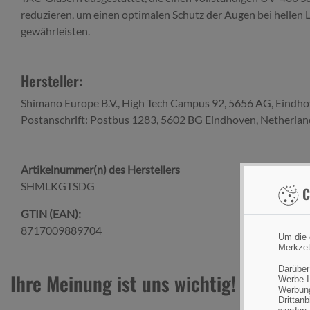
reduzieren, um einen optimalen Schutz der Augen bei hellen L
gewährleisten.
Hersteller:
Shimano Europe B.V., High Tech Campus 92, 5656 AG, Eindho
Postanschrift: Postbus 1283, 5602 BG Eindhoven, Netherlan
Artikelnummer(n) des Herstellers
SHMLKGTSDG
C
GTIN (EAN):
8717009889704
Um die 
Merkzet
Darüber
Ihre Meinung ist uns wichtig!
Werbe-I
Werbung
Drittan