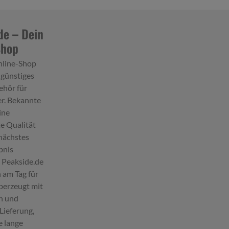
de – Dein
Shop
nline-Shop
 günstiges
hör für
r. Bekannte
ine
e Qualität
nächstes
bnis
. Peakside.de
 am Tag für
berzeugt mit
en und
Lieferung,
e lange