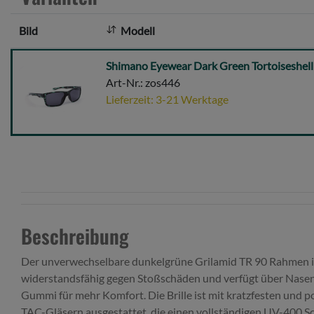
Bild
Modell
Shimano
Shimano Eyewear Dark Green Tortoiseshell
Eyewear
Art-Nr.: zos446
Dark
Lieferzeit: 3-21 Werktage
Green
Tortoiseshell
&
Dark
Grey
Beschreibung
Der unverwechselbare dunkelgrüne Grilamid TR 90 Rahmen in 
widerstandsfähig gegen Stoßschäden und verfügt über Nasen
Gummi für mehr Komfort. Die Brille ist mit kratzfesten und p
TAC-Gläsern ausgestattet, die einen vollständigen UV-400 S