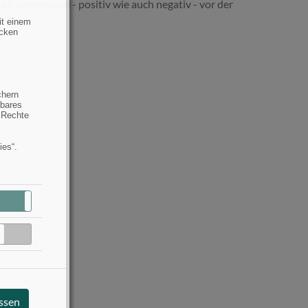
s Kommentare - positiv wie auch negativ - vor der
it einem
ecken
chern
hbares
 Rechte
ies“.
Aktiv
Inaktiv
Inaktiv
assen