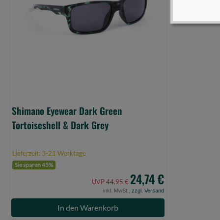
Dark
Grey
(Bild
0)
Shimano Eyewear Dark Green
Tortoiseshell & Dark Grey
Lieferzeit: 3-21 Werktage
Sie sparen 45%
24,74 €
UVP 44,95 €
inkl. MwSt.,
zzgl. Versand
In den Warenkorb