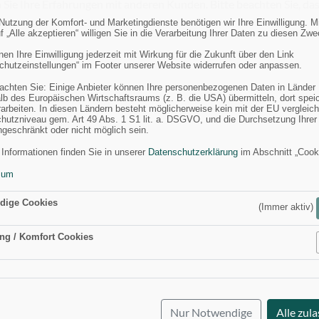
 Sie Ihre Erfahrungen mit anderen Kunden. Bitte beachten Sie, das
 Nutzung der Komfort- und Marketingdienste benötigen wir Ihre Einwilligung. M
f „Alle akzeptieren“ willigen Sie in die Verarbeitung Ihrer Daten zu diesen Zw
en Ihre Einwilligung jederzeit mit Wirkung für die Zukunft über den Link
chutzeinstellungen“ im Footer unserer Website widerrufen oder anpassen.
eachten Sie: Einige Anbieter können Ihre personenbezogenen Daten in Länder
lb des Europäischen Wirtschaftsraums (z. B. die USA) übermitteln, dort spei
rarbeiten. In diesen Ländern besteht möglicherweise kein mit der EU vergleic
hutzniveau gem. Art 49 Abs. 1 S1 lit. a. DSGVO, und die Durchsetzung Ihrer
ngeschränkt oder nicht möglich sein.
 Informationen finden Sie in unserer
Datenschutzerklärung
im Abschnitt „Cook
sum
dige Cookies
(Immer aktiv)
ng / Komfort Cookies
Aktiv
Nur Notwendige
Alle zul