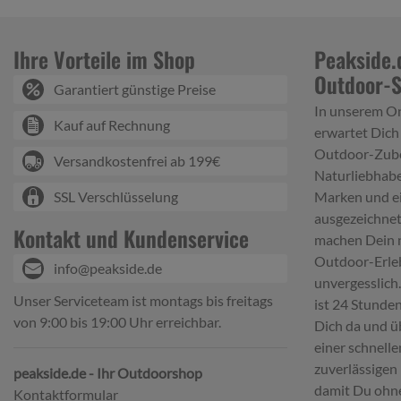
Ihre Vorteile im Shop
Peakside.
Outdoor-
Garantiert günstige Preise
In unserem O
Kauf auf Rechnung
erwartet Dich
Outdoor-Zube
Versandkostenfrei ab 199€
Naturliebhabe
SSL Verschlüsselung
Marken und e
ausgezeichnet
Kontakt und Kundenservice
machen Dein 
Outdoor-Erle
info@peakside.de
unvergesslich
Unser Serviceteam ist montags bis freitags
ist 24 Stunden
von 9:00 bis 19:00 Uhr erreichbar.
Dich da und ü
einer schnell
zuverlässigen 
peakside.de - Ihr Outdoorshop
damit Du ohn
Kontaktformular