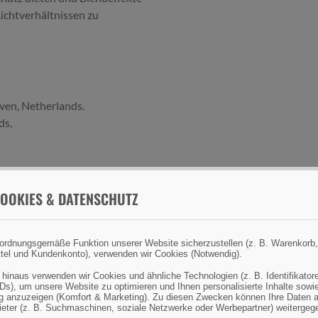
ichtverhältnissen zu
ven, Netherlands.
ds,
OOKIES & DATENSCHUTZ
ordnungsgemäße Funktion unserer Website sicherzustellen (z. B. Warenkorb,
tel und Kundenkonto), verwenden wir Cookies (Notwendig).
 hinaus verwenden wir Cookies und ähnliche Technologien (z. B. Identifikator
Ds), um unsere Website zu optimieren und Ihnen personalisierte Inhalte sowi
 anzuzeigen (Komfort & Marketing). Zu diesen Zwecken können Ihre Daten 
bieter (z. B. Suchmaschinen, soziale Netzwerke oder Werbepartner) weitergeg