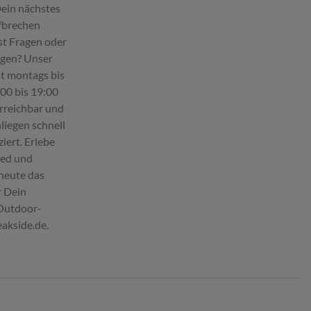
Dein nächstes
fbrechen
st Fragen oder
egen? Unser
st montags bis
:00 bis 19:00
erreichbar und
liegen schnell
iert. Erlebe
ied und
 heute das
r Dein
 Outdoor-
eakside.de.