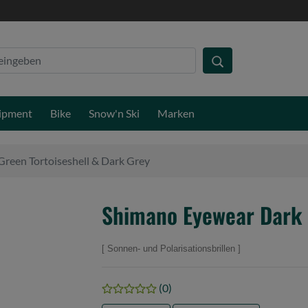
ipment
Bike
Snow'n Ski
Marken
reen Tortoiseshell & Dark Grey
Shimano Eyewear Dark 
Sonnen- und Polarisationsbrillen
(0)