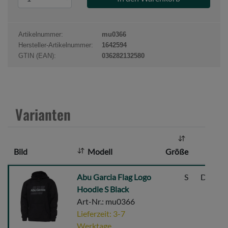
r
o
d
Artikelnummer:
mu0366
u
Hersteller-Artikelnummer:
1642594
k
GTIN (EAN):
036282132580
t
a
n
z
Varianten
a
h
l
Bild
Modell
Größe
:
Abu
Abu Garcia Flag Logo
S
Dunkel
Garcia
Hoodie S Black
Flag
Art-Nr.: mu0366
Logo
Lieferzeit: 3-7
Hoodie
Werktage