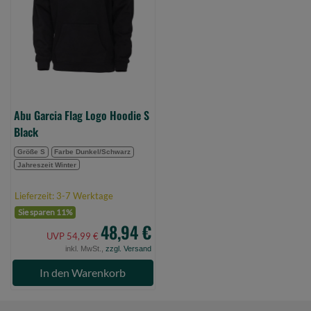
Hoodie
S
Black
(Bild
0)
Abu Garcia Flag Logo Hoodie S
Black
Größe S
Farbe Dunkel/Schwarz
Jahreszeit Winter
Lieferzeit: 3-7 Werktage
Sie sparen 11%
48,94 €
UVP 54,99 €
inkl. MwSt.,
zzgl. Versand
In den Warenkorb