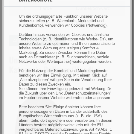
nach
Größe
filtern
Farbe
Dunkel/Schwarz
nach
Um die ordnungsgemäße Funktion unserer Website
sicherzustellen (z. B. Warenkorb, Merkzettel und
Farbe
filtern
Jahreszeit
Winter
Kundenkonto), verwenden wir Cookies (Notwendig).
nach
Darüber hinaus verwenden wir Cookies und ähnliche
Jahreszeit
Technologien (z. B. Identifikatoren wie Werbe-IDs), um
Ähnliche Artikel suchen
unsere Website zu optimieren und Ihnen personalisierte
Inhalte sowie Werbung anzuzeigen (Komfort &
Marketing). Zu diesen Zwecken können Ihre Daten
Unsere Empfehlungen in der
auch an Drittanbieter (z. B. Suchmaschinen, soziale
Netzwerke oder Werbepartner) weitergegeben werden.
Kategorie Pullover/Hoodies
Für die Nutzung der Komfort- und Marketingdienste
benötigen wir Ihre Einwilligung. Mit einem Klick auf
„Alle akzeptieren“ willigen Sie in die Verarbeitung Ihrer
Daten zu diesen Zwecken ein.
Sie können Ihre Einwilligung jederzeit mit Wirkung für
die Zukunft über den Link „Datenschutzeinstellungen“
Pinewood
im Footer unserer Website widerrufen oder anpassen.
Hurricane
Bitte beachten Sie: Einige Anbieter können Ihre
Sweater
personenbezogenen Daten in Länder außerhalb des
Europäischen Wirtschaftsraums (z. B. die USA)
Brown
übermitteln, dort speichern oder verarbeiten. In diesen
Melange
Ländern besteht möglicherweise kein mit der EU
vergleichbares Datenschutzniveau gem. Art 49 Abs. 1
M
S1 lit. a. DSGVO, und die Durchsetzung Ihrer Rechte