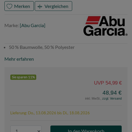
Merken
Vergleichen
Marke
Abu
Marke:
[Abu Garcia]
Garcia
50 % Baumwolle, 50 % Polyester
Mehr erfahren
Sie sparen 11%
UVP 54,99 €
48,94 €
inkl. MwSt.,
zzgl. Versand
Lieferung: Do., 13.08.2026 bis Di., 18.08.2026
P