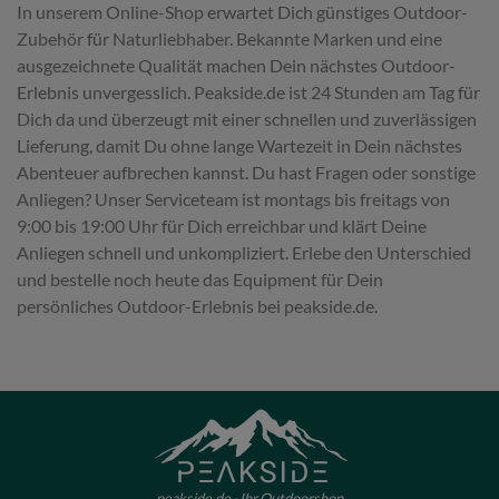
In unserem Online-Shop erwartet Dich günstiges Outdoor-
Zubehör für Naturliebhaber. Bekannte Marken und eine
ausgezeichnete Qualität machen Dein nächstes Outdoor-
Erlebnis unvergesslich. Peakside.de ist 24 Stunden am Tag für
Dich da und überzeugt mit einer schnellen und zuverlässigen
Lieferung, damit Du ohne lange Wartezeit in Dein nächstes
Abenteuer aufbrechen kannst. Du hast Fragen oder sonstige
Anliegen? Unser Serviceteam ist montags bis freitags von
9:00 bis 19:00 Uhr für Dich erreichbar und klärt Deine
Anliegen schnell und unkompliziert. Erlebe den Unterschied
und bestelle noch heute das Equipment für Dein
persönliches Outdoor-Erlebnis bei peakside.de.
peakside.de - Ihr Outdoorshop