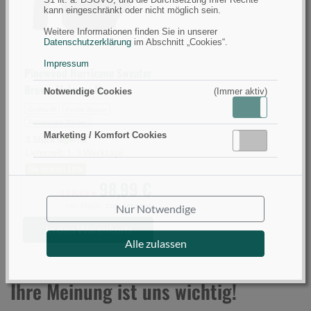
(Bild
kann eingeschränkt oder nicht möglich sein.
0)
Weitere Informationen finden Sie in unserer
Datenschutzerklärung
im Abschnitt „Cookies“.
Impressum
Pinewood Hurricane Sweater
Brown Melange M
Notwendige Cookies
(Immer aktiv)
Aktiv
Inaktiv
Größe M
Farbe Braun
Jahreszeit Winter
Marketing / Komfort Cookies
3 Stück lagernd
Aktiv
Inaktiv
Lieferzeit: 1-3 Werktage
Sie sparen 18%
98,99 €
119,99 €
inkl. MwSt.,
zzgl. Versand
Nur Notwendige
In den Warenkorb
Alle zulassen
Ihre Meinung ist uns wichtig!