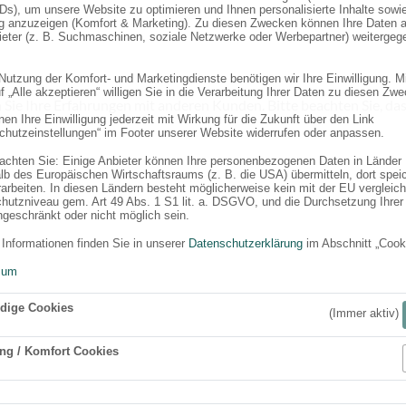
Ds), um unsere Website zu optimieren und Ihnen personalisierte Inhalte sowi
 anzuzeigen (Komfort & Marketing). Zu diesen Zwecken können Ihre Daten 
bieter (z. B. Suchmaschinen, soziale Netzwerke oder Werbepartner) weitergeg
 Nutzung der Komfort- und Marketingdienste benötigen wir Ihre Einwilligung. M
f „Alle akzeptieren“ willigen Sie in die Verarbeitung Ihrer Daten zu diesen Zw
 Sie Ihre Erfahrungen mit anderen Kunden. Bitte beachten Sie, das
en Ihre Einwilligung jederzeit mit Wirkung für die Zukunft über den Link
chutzeinstellungen“ im Footer unserer Website widerrufen oder anpassen.
eachten Sie: Einige Anbieter können Ihre personenbezogenen Daten in Länder
lb des Europäischen Wirtschaftsraums (z. B. die USA) übermitteln, dort spei
rarbeiten. In diesen Ländern besteht möglicherweise kein mit der EU vergleic
hutzniveau gem. Art 49 Abs. 1 S1 lit. a. DSGVO, und die Durchsetzung Ihrer
ngeschränkt oder nicht möglich sein.
 Informationen finden Sie in unserer
Datenschutzerklärung
im Abschnitt „Cook
sum
dige Cookies
(Immer aktiv)
ng / Komfort Cookies
Aktiv