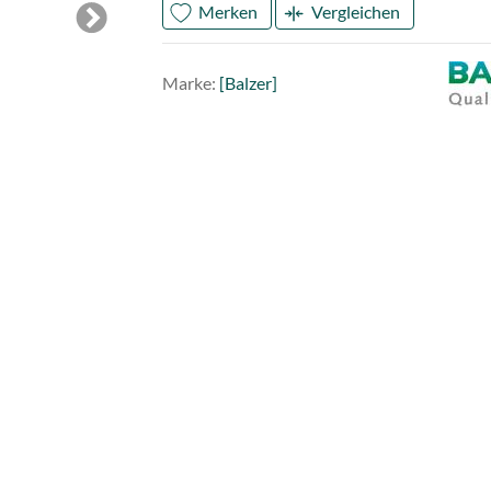
Merken
Vergleichen
Next
Mark
Balze
Marke:
[Balzer]