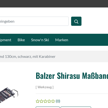
ipment
Bike
Snow'n Ski
Marken
nd 130cm, schwarz, mit Karabiner
Balzer Shirasu Maßban
Werkzeug
(0)