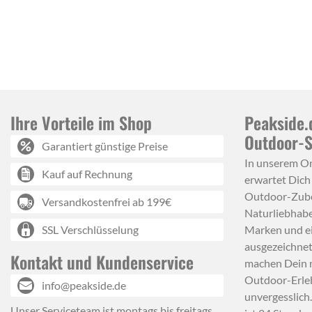
Ihre Vorteile im Shop
Peakside.
Outdoor-
Garantiert günstige Preise
In unserem O
Kauf auf Rechnung
erwartet Dich
Outdoor-Zube
Versandkostenfrei ab 199€
Naturliebhabe
SSL Verschlüsselung
Marken und e
ausgezeichnet
Kontakt und Kundenservice
machen Dein 
Outdoor-Erle
info@peakside.de
unvergesslich
Unser Serviceteam ist montags bis freitags