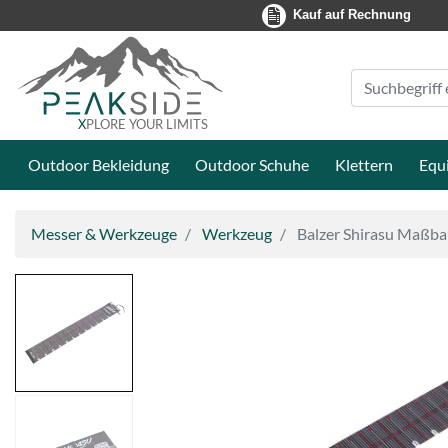
Kauf auf Rechnung
Suche
Eingabefeld
X
PLORE YOUR LIMITS
Outdoor Bekleidung
Outdoor Schuhe
Klettern
Equ
Messer & Werkzeuge
Werkzeug
Balzer Shirasu Maßba
Bildansicht
0
zu
Balzer
Shirasu
Maßband
Bildansicht
130cm,
1