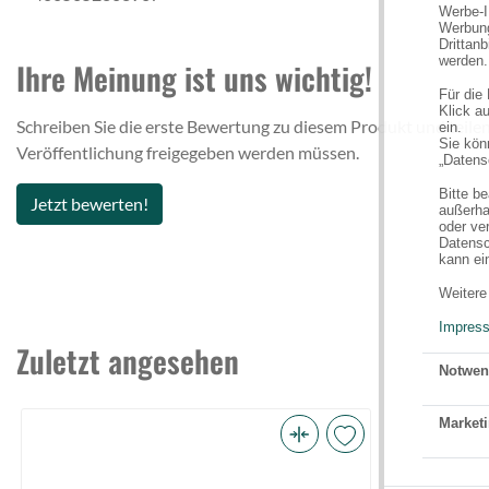
Werbe-I
Werbung
Drittan
werden.
Ihre Meinung ist uns wichtig!
Für die
Klick au
Schreiben Sie die erste Bewertung zu diesem Produkt und teilen
ein.
Sie könn
Veröffentlichung freigegeben werden müssen.
„Datens
Bitte b
Jetzt bewerten!
außerha
oder ve
Datensc
kann ei
Weitere
Impres
Zuletzt angesehen
Notwen
Marketi
Balzer
Shirasu