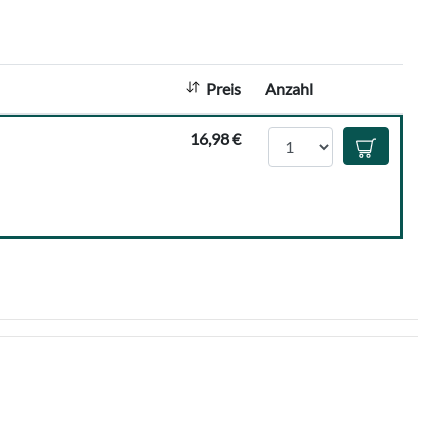
h
l
:
Preis
Anzahl
Anzahl
16,98 €
In den Waren