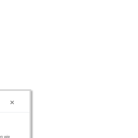
×
en wie