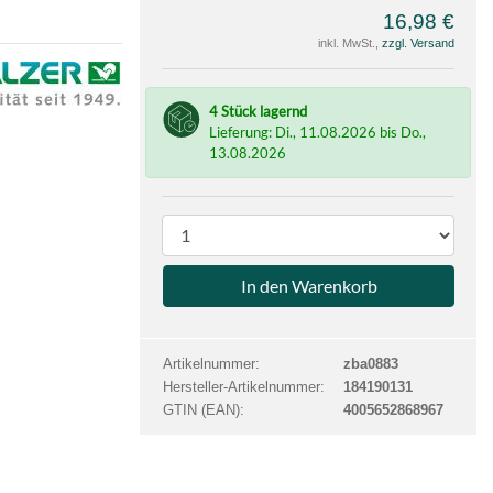
16,98 €
inkl. MwSt.,
zzgl. Versand
e
r
4 Stück lagernd
Lieferung: Di., 11.08.2026 bis Do.,
13.08.2026
P
r
o
d
u
k
Artikelnummer:
zba0883
t
Hersteller-Artikelnummer:
184190131
a
GTIN (EAN):
4005652868967
n
z
a