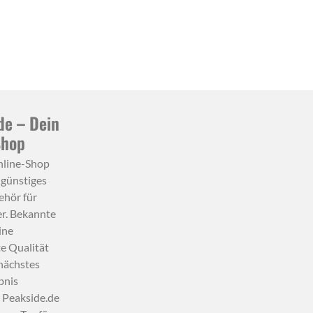
de – Dein
Shop
nline-Shop
 günstiges
hör für
r. Bekannte
ine
e Qualität
nächstes
bnis
. Peakside.de