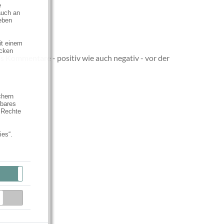
e
auch an
eben
it einem
ecken
s Kommentare - positiv wie auch negativ - vor der
chern
hbares
 Rechte
ies“.
Aktiv
Inaktiv
Inaktiv