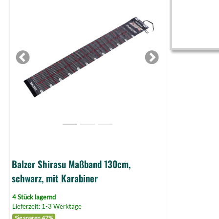
Maßband
130cm,
schwarz,
mit
Karabiner
Previous
Next
(Bild
0)
Balzer Shirasu Maßband 130cm,
schwarz, mit Karabiner
4 Stück lagernd
Lieferzeit: 1-3 Werktage
Sie sparen 47%