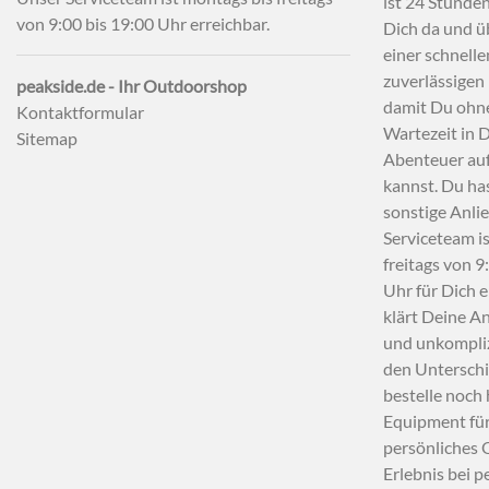
ist 24 Stunden
von 9:00 bis 19:00 Uhr erreichbar.
Dich da und ü
einer schnell
zuverlässigen 
peakside.de - Ihr Outdoorshop
damit Du ohn
Kontaktformular
Wartezeit in 
Sitemap
Abenteuer au
kannst. Du ha
sonstige Anli
Serviceteam i
freitags von 9
Uhr für Dich 
klärt Deine An
und unkompliz
den Untersch
bestelle noch
Equipment fü
persönliches
Erlebnis bei p