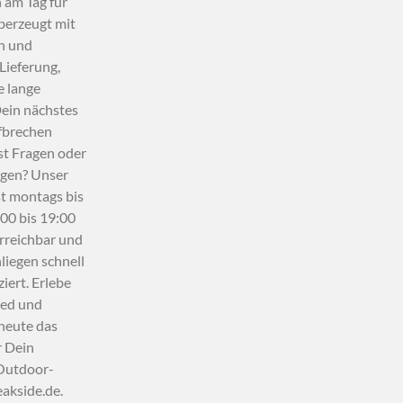
 am Tag für
berzeugt mit
en und
Lieferung,
e lange
Dein nächstes
fbrechen
st Fragen oder
egen? Unser
st montags bis
:00 bis 19:00
erreichbar und
liegen schnell
iert. Erlebe
ied und
 heute das
r Dein
 Outdoor-
eakside.de.