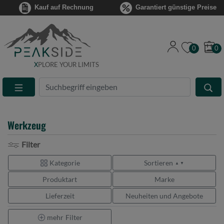
Kauf auf Rechnung
Garantiert günstige Preise
0
0
X
PLORE YOUR LIMITS
Suche
Eingabefeld
Werkzeug
Filter
Kategorie
Sortieren
▲ ▼
Produktart
Marke
Lieferzeit
Neuheiten und Angebote
mehr
Filter