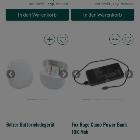
inkl. MwSt.,
zzgl. Versand
inkl. MwSt.,
zzgl. Versand
In den Warenkorb
In den Warenkorb
Balzer
Fox
Batterieladegerät
Rage
(Bild
Camo
0)
Power
Bank
Previous
Next
Previous
Next
10K
Mah
(Bild
0)
Balzer Batterieladegerät
Fox Rage Camo Power Bank
10K Mah