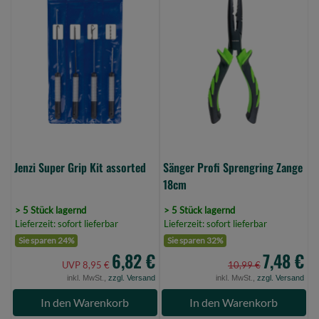
Super
Profi
Grip
Sprengring
Kit
Zange
assorted
18cm
(Bild
(Bild
0)
0)
Jenzi Super Grip Kit assorted
Sänger Profi Sprengring Zange
18cm
> 5 Stück lagernd
> 5 Stück lagernd
Lieferzeit: sofort lieferbar
Lieferzeit: sofort lieferbar
Sie sparen 24%
Sie sparen 32%
6,82 €
7,48 €
UVP 8,95 €
10,99 €
inkl. MwSt.,
zzgl. Versand
inkl. MwSt.,
zzgl. Versand
In den Warenkorb
In den Warenkorb