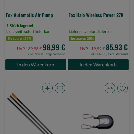
Fox Automatic Air Pump
Fox Halo Wireless Power 27K
1 Stück lagernd
Lieferzeit: sofort lieferbar
Lieferzeit: sofort lieferbar
Sie sparen 29%
Sie sparen 28%
98,99 €
85,93 €
UVP 139,98 €
UVP 119,99 €
inkl. MwSt.,
zzgl. Versand
inkl. MwSt.,
zzgl. Versand
In den Warenkorb
In den Warenkorb
Anaconda
Shakespeare
Ground
Sigma
Stick
Double
3-
Zinger
4,5m
(Bild
(Bild
0)