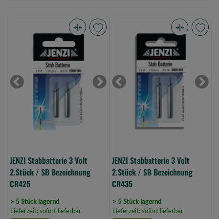
JENZI
JENZI
Stabbatterie
Stabbatterie
3
3
Volt
Volt
2.Stück
2.Stück
Previous
Next
Previous
Next
/
/
SB
SB
Bezeichnung
Bezeichnung
CR425
CR435
(Bild
(Bild
0)
0)
JENZI Stabbatterie 3 Volt
JENZI Stabbatterie 3 Volt
2.Stück / SB Bezeichnung
2.Stück / SB Bezeichnung
CR425
CR435
> 5 Stück lagernd
> 5 Stück lagernd
Lieferzeit: sofort lieferbar
Lieferzeit: sofort lieferbar