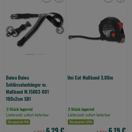
Daiwa
Uni
Daiwa
Cat
Schlüsselanhänger
Maßband
m.
3,00m
Maßband
(Bild
Previous
Next
M.15803-
0)
001
100x2cm
SB1
(Bild
0)
Daiwa Daiwa
Uni Cat Maßband 3,00m
Schlüsselanhänger m.
Maßband M.15803-001
100x2cm SB1
3 Stück lagernd
3 Stück lagernd
Lieferzeit: sofort lieferbar
Lieferzeit: sofort lieferbar
Sie sparen 9%
Sie sparen 10%
6,29 €
6,19 €
6,89 €
6,89 €