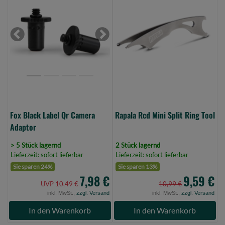
Black
Rcd
Label
Mini
Qr
Split
Camera
Ring
Previous
Next
Adaptor
Tool
(Bild
(Bild
0)
0)
Fox Black Label Qr Camera
Rapala Rcd Mini Split Ring Tool
Adaptor
> 5 Stück lagernd
2 Stück lagernd
Lieferzeit: sofort lieferbar
Lieferzeit: sofort lieferbar
Sie sparen 24%
Sie sparen 13%
7,98 €
9,59 €
UVP 10,49 €
10,99 €
inkl. MwSt.,
zzgl. Versand
inkl. MwSt.,
zzgl. Versand
In den Warenkorb
In den Warenkorb