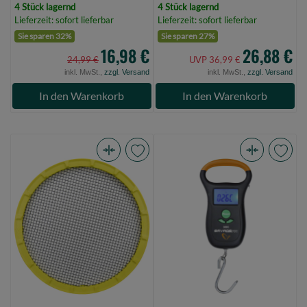
4 Stück lagernd
4 Stück lagernd
Lieferzeit: sofort lieferbar
Lieferzeit: sofort lieferbar
Sie sparen 32%
Sie sparen 27%
16,98 €
26,88 €
24,99 €
UVP 36,99 €
inkl. MwSt.,
zzgl. Versand
inkl. MwSt.,
zzgl. Versand
In den Warenkorb
In den Warenkorb
Matrix
Savage
Riddle
Gear
Insert
Digi
Large
Scale
Mesh
L
(Bild
-
0)
30kg/66lb
(Bild
0)