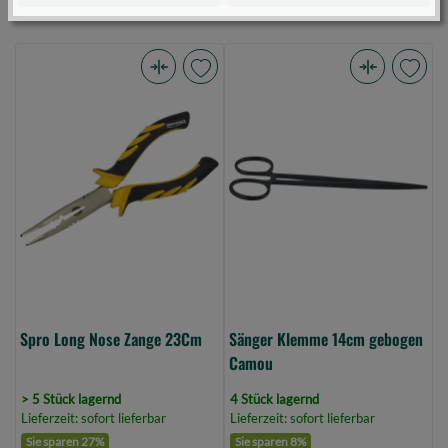
Spro
Sänger
Long
Klemme
Nose
14cm
Zange
gebogen
23Cm
Camou
(Bild
(Bild
0)
0)
Spro Long Nose Zange 23Cm
Sänger Klemme 14cm gebogen
Camou
> 5 Stück lagernd
4 Stück lagernd
Lieferzeit: sofort lieferbar
Lieferzeit: sofort lieferbar
Sie sparen 27%
Sie sparen 8%