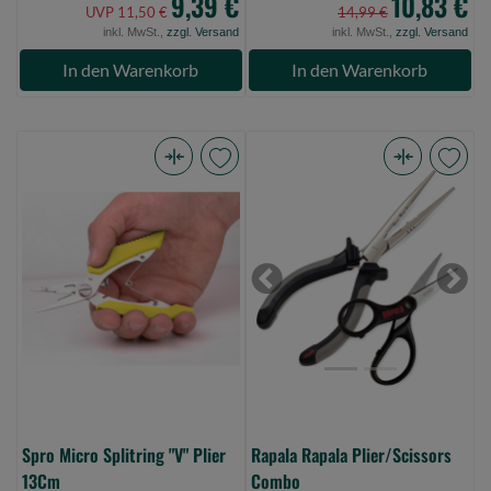
9,39 €
10,83 €
UVP 11,50 €
14,99 €
inkl. MwSt.,
zzgl. Versand
inkl. MwSt.,
zzgl. Versand
In den Warenkorb
In den Warenkorb
Spro
Rapala
Micro
Rapala
Splitring
Plier/Scissors
"V"
Combo
Plier
(Bild
Previous
Next
13Cm
0)
(Bild
0)
Spro Micro Splitring "V" Plier
Rapala Rapala Plier/Scissors
13Cm
Combo