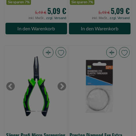
Sie sparen 7%
Sie sparen 7%
5,09 €
5,09 €
5,49 €
5,49 €
inkl. MwSt.,
zzgl. Versand
inkl. MwSt.,
zzgl. Versand
In den Warenkorb
In den Warenkorb
Sänger
Preston
Profi
Diamond
Micro
Eye
Sprengring
Extra
Zange
(Longer
Previous
Next
12,5cm
Length)
(Bild
(Bild
0)
0)
Sänger Profi Micro Sprengring
Preston Diamond Eye Extra