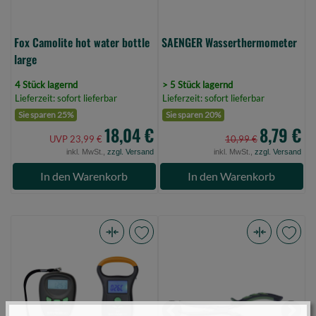
Fox Camolite hot water bottle
SAENGER Wasserthermometer
large
4 Stück lagernd
> 5 Stück lagernd
Lieferzeit: sofort lieferbar
Lieferzeit: sofort lieferbar
Sie sparen 25%
Sie sparen 20%
18,04 €
8,79 €
UVP 23,99 €
10,99 €
inkl. MwSt.,
zzgl. Versand
inkl. MwSt.,
zzgl. Versand
In den Warenkorb
In den Warenkorb
Savage
Balzer
Gear
Universal-
Digi
Zange
Scale
gebogen,
M
22,5cm