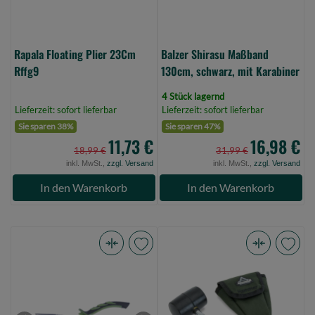
0)
Rapala Floating Plier 23Cm
Balzer Shirasu Maßband
Rffg9
130cm, schwarz, mit Karabiner
4 Stück lagernd
Lieferzeit: sofort lieferbar
Lieferzeit: sofort lieferbar
Sie sparen 38%
Sie sparen 47%
11,73 €
16,98 €
18,99 €
31,99 €
inkl. MwSt.,
zzgl. Versand
inkl. MwSt.,
zzgl. Versand
In den Warenkorb
In den Warenkorb
Balzer
Anaconda
Universal-
Hammer
Zange
(Bild
gerade,
0)