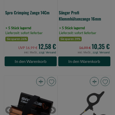
Spro Crimping Zange 14Cm
Sänger Profi
Klemmhülsenzange 16mm
> 5 Stück lagernd
> 5 Stück lagernd
Lieferzeit: sofort lieferbar
Lieferzeit: sofort lieferbar
Sie sparen 26%
Sie sparen 39%
12,58 €
10,35 €
UVP 16,99 €
16,99 €
inkl. MwSt.,
zzgl. Versand
inkl. MwSt.,
zzgl. Versand
In den Warenkorb
In den Warenkorb
Savage
Spro
Gear
Forceps
Savage
16Cm
Measure
(Bild
Up
0)
Previous
Next