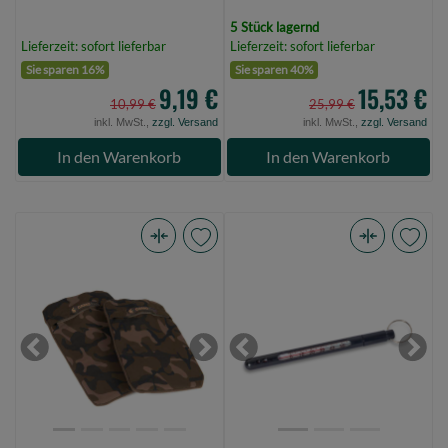
5 Stück lagernd
Lieferzeit: sofort lieferbar
Lieferzeit: sofort lieferbar
Sie sparen 16%
Sie sparen 40%
9,19 €
15,53 €
10,99 €
25,99 €
inkl. MwSt.,
zzgl. Versand
inkl. MwSt.,
zzgl. Versand
In den Warenkorb
In den Warenkorb
Fox
SAENGER
Camolite
Wasserthermometer
hot
(Bild
water
0)
bottle
Previous
Next
Previous
Next
large
(Bild
0)