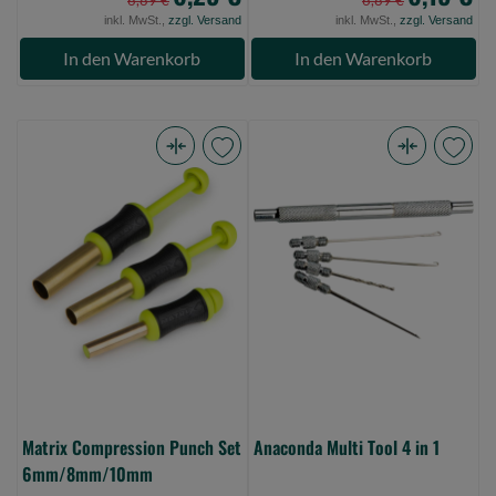
inkl. MwSt.,
zzgl. Versand
inkl. MwSt.,
zzgl. Versand
In den Warenkorb
In den Warenkorb
Matrix
Anaconda
Compression
Multi
Punch
Tool
Set
4
6mm/8mm/10mm
in
(Bild
1
0)
(Bild
0)
Matrix Compression Punch Set
Anaconda Multi Tool 4 in 1
6mm/8mm/10mm