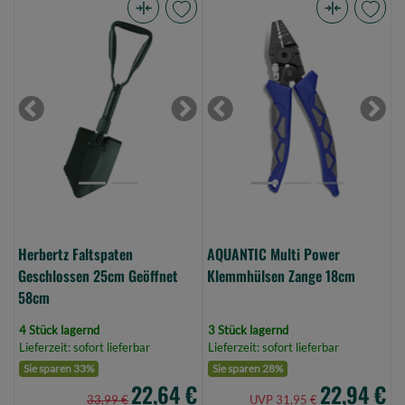
Herbertz
AQUANTIC
Faltspaten
Multi
Geschlossen
Power
25cm
Klemmhülsen
Geöffnet
Zange
Previous
Next
Previous
Next
58cm
18cm
(Bild
(Bild
0)
0)
Herbertz Faltspaten
AQUANTIC Multi Power
Geschlossen 25cm Geöffnet
Klemmhülsen Zange 18cm
58cm
4 Stück lagernd
3 Stück lagernd
Lieferzeit: sofort lieferbar
Lieferzeit: sofort lieferbar
Sie sparen 33%
Sie sparen 28%
22,64 €
22,94 €
33,99 €
UVP 31,95 €