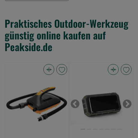
Praktisches Outdoor-Werkzeug
günstig online kaufen auf
Peakside.de
Fox
Fox
Automatic
Halo
Air
Wireless
Pump
Power
(Bild
27K
Previous
Next
0)
(Bild
0)