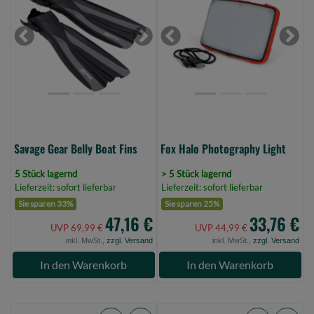
Belly
Photography
Boat
Light
Fins
(Bild
Previous
Next
Previous
Next
(Bild
0)
0)
Savage Gear Belly Boat Fins
Fox Halo Photography Light
5 Stück lagernd
> 5 Stück lagernd
Lieferzeit: sofort lieferbar
Lieferzeit: sofort lieferbar
Sie sparen 33%
Sie sparen 25%
47,16 €
33,76 €
UVP 69,99 €
UVP 44,99 €
inkl. MwSt.,
zzgl. Versand
inkl. MwSt.,
zzgl. Versand
In den Warenkorb
In den Warenkorb