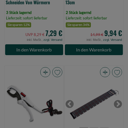
Schneiden Von Würmern
13cm
3 Stück lagernd
2 Stück lagernd
Lieferzeit: sofort lieferbar
Lieferzeit: sofort lieferbar
Sie sparen 12%
Sie sparen 34%
7,29 €
9,94 €
UVP 8,29 €
14,99 €
inkl. MwSt.,
zzgl. Versand
inkl. MwSt.,
zzgl. Versand
In den Warenkorb
In den Warenkorb
Rapala
Balzer
Floating
Shirasu
Plier
Maßband
23Cm
130cm,
Rffg9
schwarz,
Previous
Next
(Bild
mit
0)
Karabiner
(Bild