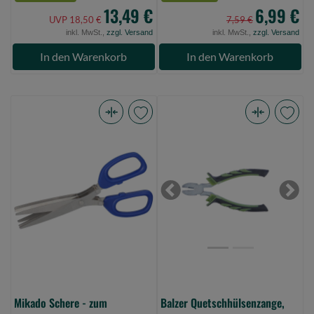
13,49 €
6,99 €
UVP 18,50 €
7,59 €
inkl. MwSt.,
zzgl. Versand
inkl. MwSt.,
zzgl. Versand
In den Warenkorb
In den Warenkorb
Mikado
Balzer
Schere
Quetschhülsenzange,
-
13cm
zum
(Bild
Schneiden
0)
Previous
Next
Von
Würmern
(Bild
0)
Mikado Schere - zum
Balzer Quetschhülsenzange,