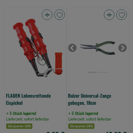
FLADEN
Balzer
Lebensrettende
Universal-
Eispickel
Zange
(Bild
gebogen,
0)
18cm
Previous
Next
(Bild
0)
FLADEN Lebensrettende
Balzer Universal-Zange
Eispickel
gebogen, 18cm
> 5 Stück lagernd
> 5 Stück lagernd
Lieferzeit: sofort lieferbar
Lieferzeit: sofort lieferbar
Sie sparen 18%
Sie sparen 28%