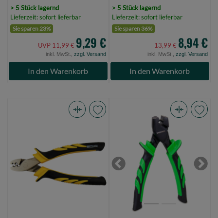
> 5 Stück lagernd
> 5 Stück lagernd
Lieferzeit: sofort lieferbar
Lieferzeit: sofort lieferbar
Sie sparen 23%
Sie sparen 36%
9,29 €
8,94 €
UVP 11,99 €
13,99 €
inkl. MwSt.,
zzgl. Versand
inkl. MwSt.,
zzgl. Versand
In den Warenkorb
In den Warenkorb
Spro
Sänger
Crimping
Profi
Zange
Klemmhülsenzange
14Cm
16mm
(Bild
(Bild
Previous
Next
0)
0)