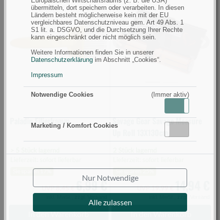
Europäischen Wirtschaftsraums (z. B. die USA)
übermitteln, dort speichern oder verarbeiten. In diesen
Filierkamm
Gear
Ländern besteht möglicherweise kein mit der EU
(Bild
Savage
vergleichbares Datenschutzniveau gem. Art 49 Abs. 1
S1 lit. a. DSGVO, und die Durchsetzung Ihrer Rechte
0)
Measure
kann eingeschränkt oder nicht möglich sein.
Up
Previous
Next
Weitere Informationen finden Sie in unserer
Roll
Datenschutzerklärung
im Abschnitt „Cookies“.
13X130cm
Impressum
(Bild
0)
Notwendige Cookies
(Immer aktiv)
Aktiv
Inaktiv
Paladin Filierkamm
Savage Gear Savage Measure
Marketing / Komfort Cookies
Aktiv
Inaktiv
Up Roll 13X130cm
> 5 Stück lagernd
2 Stück lagernd
Lieferzeit: sofort lieferbar
Lieferzeit: sofort lieferbar
Sie sparen 17%
Sie sparen 25%
Nur Notwendige
6,99 €
14,94 €
UVP 8,45 €
UVP 19,99 €
inkl. MwSt.,
zzgl. Versand
inkl. MwSt.,
zzgl. Versand
Alle zulassen
In den Warenkorb
In den Warenkorb