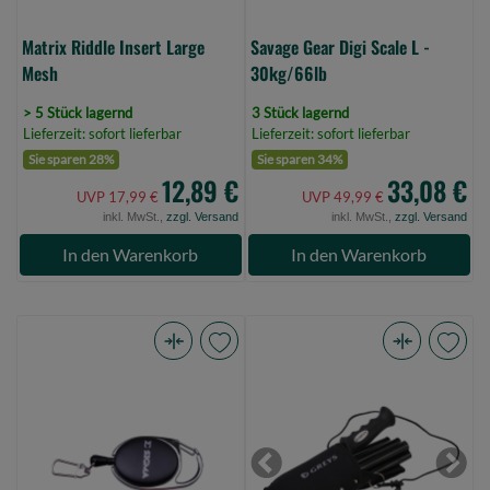
Matrix Riddle Insert Large
Savage Gear Digi Scale L -
Mesh
30kg/66lb
> 5 Stück lagernd
3 Stück lagernd
Lieferzeit: sofort lieferbar
Lieferzeit: sofort lieferbar
Sie sparen 28%
Sie sparen 34%
12,89 €
33,08 €
UVP 17,99 €
UVP 49,99 €
inkl. MwSt.,
zzgl. Versand
inkl. MwSt.,
zzgl. Versand
In den Warenkorb
In den Warenkorb
Shakespeare
Greys
Sigma
Wading
Zinger
Stick
(Bild
150cm
0)
Stainless
Previous
Next