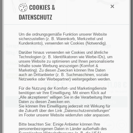
Previous
Next
×
COOKIES &
-
(Bild
10kg/22lb
0)
DATENSCHUTZ
(Bild
0)
Um die ordnungsgemäße Funktion unserer Website
sicherzustellen (z. B. Warenkorb, Merkzettel und
Kundenkonto), verwenden wir Cookies (Notwendig).
Savage Gear Digi Scale M -
Balzer Universal-Zange
10kg/22lb
gebogen, 22,5cm
Darüber hinaus verwenden wir Cookies und ähnliche
Technologien (z. B. Identifikatoren wie Werbe-IDs), um
unsere Website zu optimieren und Ihnen personalisierte
4 Stück lagernd
> 5 Stück lagernd
Inhalte sowie Werbung anzuzeigen (Komfort &
Lieferzeit: sofort lieferbar
Lieferzeit: sofort lieferbar
Marketing). Zu diesen Zwecken können Ihre Daten
auch an Drittanbieter (z. B. Suchmaschinen, soziale
Sie sparen 34%
Sie sparen 35%
Netzwerke oder Werbepartner) weitergegeben werden.
26,47 €
11,08 €
UVP 39,99 €
16,99 €
Für die Nutzung der Komfort- und Marketingdienste
inkl. MwSt.,
zzgl. Versand
inkl. MwSt.,
zzgl. Versand
benötigen wir Ihre Einwilligung. Mit einem Klick auf
„Alle akzeptieren“ willigen Sie in die Verarbeitung Ihrer
In den Warenkorb
In den Warenkorb
Daten zu diesen Zwecken ein.
Sie können Ihre Einwilligung jederzeit mit Wirkung für
die Zukunft über den Link „Datenschutzeinstellungen“
im Footer unserer Website widerrufen oder anpassen.
Bitte beachten Sie: Einige Anbieter können Ihre
personenbezogenen Daten in Länder außerhalb des
Paladin
Savage