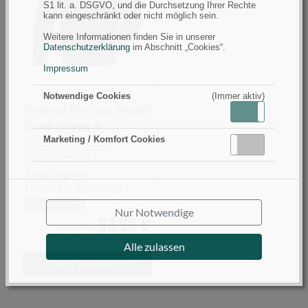
S1 lit. a. DSGVO, und die Durchsetzung Ihrer Rechte
Melange
kann eingeschränkt oder nicht möglich sein.
M
Weitere Informationen finden Sie in unserer
(Bild
Datenschutzerklärung
im Abschnitt „Cookies“.
0)
Impressum
Notwendige Cookies
(Immer aktiv)
Pinewood Hurricane Sweater
Aktiv
Inaktiv
Brown Melange M
Marketing / Komfort Cookies
Aktiv
Inaktiv
Größe M
Farbe Braun
Jahreszeit Winter
3 Stück lagernd
Lieferzeit: 1-3 Werktage
Sie sparen 18%
Nur Notwendige
98,99 €
119,99 €
inkl. MwSt.,
zzgl. Versand
Alle zulassen
In den Warenkorb