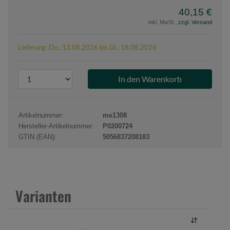
40,15 €
inkl. MwSt.,
zzgl. Versand
Lieferung: Do., 13.08.2026 bis Di., 18.08.2026
P
r
o
d
Artikelnummer:
me1308
u
Hersteller-Artikelnummer:
P0200724
k
GTIN (EAN):
5056837208183
t
a
n
z
Varianten
a
h
l