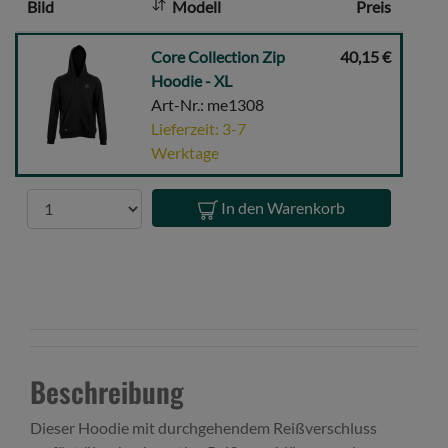
Bild
Modell
Preis
:
Core
Core Collection Zip
40,15 €
Collection
Hoodie - XL
Zip
Art-Nr.: me1308
Hoodie
Lieferzeit: 3-7
-
Werktage
XL
Anzahl
In den Warenkorb
Beschreibung
Dieser Hoodie mit durchgehendem Reißverschluss