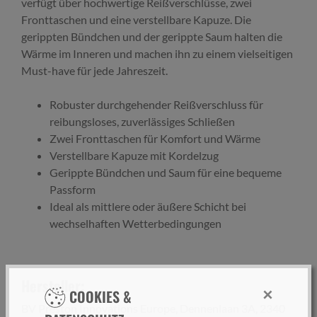
verfügt über hochwertige Reißverschlüsse, zwei
Fronttaschen und eine verstellbare Kapuze. Die
gerippten Bündchen und der gerippte Saum halten die
Wärme im Inneren und machen ihn zu einem vielseitigen
Must-have für jede Jahreszeit.
Robuster durchgehender Reißverschluss für
reibungsloses, zuverlässiges Schließen
Zwei Fronttaschen für Komfort und Wärme
Verstellbare Kapuze mit Kordelzug
Gerippte Bündchen und Saum für eine bequeme
Passform
Ideal als mittlere oder äußere Schicht bei
wechselhaften Wetterbedingungen
Hersteller:
×
COOKIES &
BV Preston Innovations Europe, Dennenlaan 3A, 2340