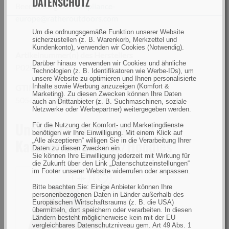
DATENSCHUTZ
Beerse, Belgium,
compliance-
europe@ratheroutdoors.com
Um die ordnungsgemäße Funktion unserer Website
sicherzustellen (z. B. Warenkorb, Merkzettel und
Kundenkonto), verwenden wir Cookies (Notwendig).
Artikelnummer(n) des Herstellers
Darüber hinaus verwenden wir Cookies und ähnliche
P0200724
Technologien (z. B. Identifikatoren wie Werbe-IDs), um
unsere Website zu optimieren und Ihnen personalisierte
Inhalte sowie Werbung anzuzeigen (Komfort &
GTIN (EAN):
Marketing). Zu diesen Zwecken können Ihre Daten
5056837208183
auch an Drittanbieter (z. B. Suchmaschinen, soziale
Netzwerke oder Werbepartner) weitergegeben werden.
Unsere Empfehlungen in der
Für die Nutzung der Komfort- und Marketingdienste
benötigen wir Ihre Einwilligung. Mit einem Klick auf
Kategorie Pullover/Hoodies
„Alle akzeptieren“ willigen Sie in die Verarbeitung Ihrer
Daten zu diesen Zwecken ein.
Sie können Ihre Einwilligung jederzeit mit Wirkung für
die Zukunft über den Link „Datenschutzeinstellungen“
im Footer unserer Website widerrufen oder anpassen.
Bitte beachten Sie: Einige Anbieter können Ihre
Pinewood
personenbezogenen Daten in Länder außerhalb des
Hurricane
Europäischen Wirtschaftsraums (z. B. die USA)
übermitteln, dort speichern oder verarbeiten. In diesen
Sweater
Ländern besteht möglicherweise kein mit der EU
vergleichbares Datenschutzniveau gem. Art 49 Abs. 1
Brown