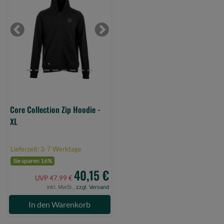
Zip
Hoodie
-
Previous
Next
XL
(Bild
0)
Core Collection Zip Hoodie -
XL
Lieferzeit: 3-7 Werktage
Sie sparen 16%
40,15 €
UVP 47,99 €
inkl. MwSt.,
zzgl. Versand
In den Warenkorb