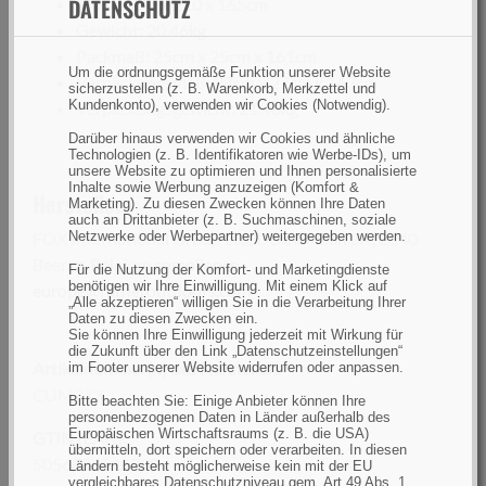
DATENSCHUTZ
Maße: 270 x 210 x 165cm
Gewicht: 20.46kg
Packmaß: 25cm x 25cm x 161cm
Um die ordnungsgemäße Funktion unserer Website
Verpackungsmaß: 27cm x 27cm x 163cm
sicherzustellen (z. B. Warenkorb, Merkzettel und
Kundenkonto), verwenden wir Cookies (Notwendig).
Verpackungsgewicht: 21.46kg
Darüber hinaus verwenden wir Cookies und ähnliche
Technologien (z. B. Identifikatoren wie Werbe-IDs), um
unsere Website zu optimieren und Ihnen personalisierte
Inhalte sowie Werbung anzuzeigen (Komfort &
Hersteller:
Marketing). Zu diesen Zwecken können Ihre Daten
auch an Drittanbieter (z. B. Suchmaschinen, soziale
FOX International Group Ltd, Dennenlaan 3A, 2340
Netzwerke oder Werbepartner) weitergegeben werden.
Beerse, Belgium,
compliance-
Für die Nutzung der Komfort- und Marketingdienste
benötigen wir Ihre Einwilligung. Mit einem Klick auf
europe@ratheroutdoors.com
„Alle akzeptieren“ willigen Sie in die Verarbeitung Ihrer
Daten zu diesen Zwecken ein.
Sie können Ihre Einwilligung jederzeit mit Wirkung für
die Zukunft über den Link „Datenschutzeinstellungen“
Artikelnummer(n) des Herstellers
im Footer unserer Website widerrufen oder anpassen.
CUM373
Bitte beachten Sie: Einige Anbieter können Ihre
personenbezogenen Daten in Länder außerhalb des
Europäischen Wirtschaftsraums (z. B. die USA)
GTIN (EAN):
übermitteln, dort speichern oder verarbeiten. In diesen
5056808516729
Ländern besteht möglicherweise kein mit der EU
vergleichbares Datenschutzniveau gem. Art 49 Abs. 1