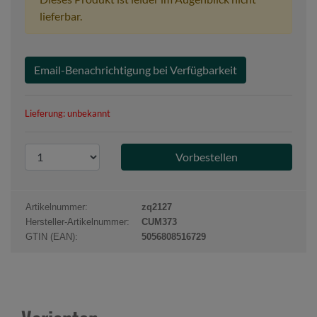
lieferbar.
Email-Benachrichtigung bei Verfügbarkeit
Lieferung: unbekannt
P
r
o
d
Artikelnummer:
zq2127
u
Hersteller-Artikelnummer:
CUM373
k
GTIN (EAN):
5056808516729
t
a
n
z