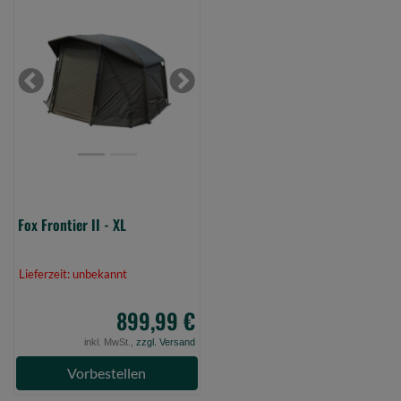
Fox
Frontier
II
-
XL
Previous
Next
(Bild
0)
Fox Frontier II - XL
Lieferzeit: unbekannt
899,99 €
inkl. MwSt.,
zzgl. Versand
Vorbestellen