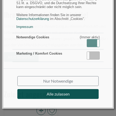
S1 lit. a. DSGVO, und die Durchsetzung Ihrer Rechte
kann eingeschränkt oder nicht möglich sein.
Ihre Meinung ist uns wichtig!
Weitere Informationen finden Sie in unserer
Datenschutzerklärung
im Abschnitt „Cookies“.
Schreiben Sie die erste Bewertung zu diesem Produkt und
Impressum
teilen Sie Ihre Erfahrungen mit anderen Kunden. Bitte
Notwendige Cookies
(Immer aktiv)
beachten Sie, dass Kommentare - positiv wie auch negativ -
Aktiv
Inaktiv
vor der Veröffentlichung freigegeben werden müssen.
Marketing / Komfort Cookies
Aktiv
Inaktiv
Jetzt bewerten!
Nur Notwendige
Zuletzt angesehen
Alle zulassen