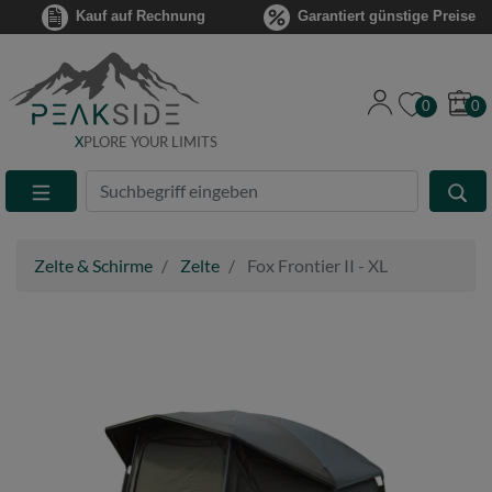
Kauf auf Rechnung
Garantiert günstige Preise
0
0
X
PLORE YOUR LIMITS
Suche
Eingabefeld
Zelte & Schirme
Zelte
Fox Frontier II - XL