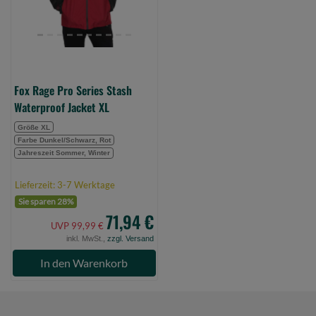
Jacket
XL
(Bild
0)
Fox Rage Pro Series Stash
Waterproof Jacket XL
Größe XL
Farbe Dunkel/Schwarz, Rot
Jahreszeit Sommer, Winter
Lieferzeit: 3-7 Werktage
Sie sparen 28%
71,94 €
UVP 99,99 €
inkl. MwSt.,
zzgl. Versand
In den Warenkorb