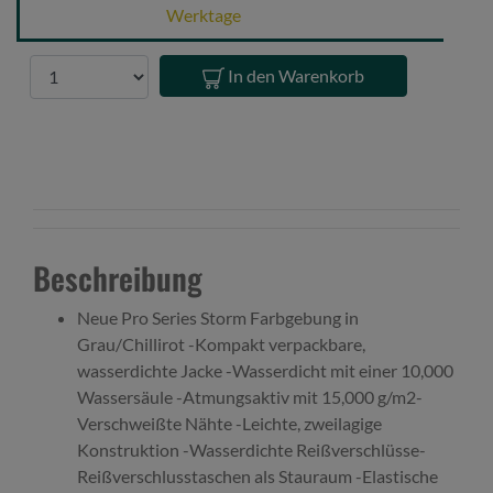
Waterproof
Werktage
Jacket
XL
Anzahl
In den Warenkorb
Beschreibung
Neue Pro Series Storm Farbgebung in
Grau/Chillirot -Kompakt verpackbare,
wasserdichte Jacke -Wasserdicht mit einer 10,000
Wassersäule -Atmungsaktiv mit 15,000 g/m2-
Verschweißte Nähte -Leichte, zweilagige
Konstruktion -Wasserdichte Reißverschlüsse-
Reißverschlusstaschen als Stauraum -Elastische