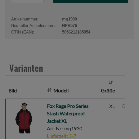
r
o
d
Artikelnummer:
mq1930
u
Hersteller-Artikelnummer:
NPR576
k
GTIN (EAN):
5056212185054
t
a
n
z
Varianten
a
h
l
Bild
Modell
Größe
:
Fox
Fox Rage Pro Series
XL
Dunkel
Rage
Stash Waterproof
Pro
Jacket XL
Series
Art-Nr.: mq1930
Stash
Lieferzeit: 3-7