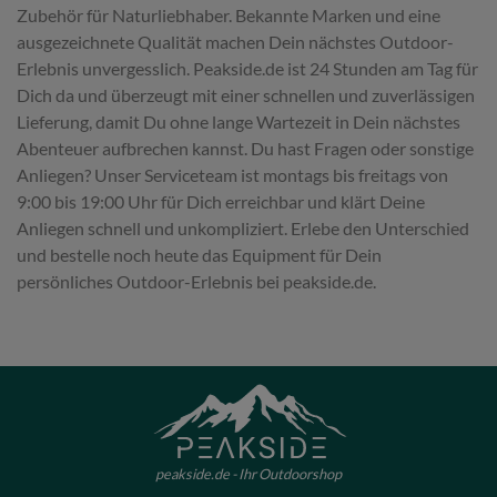
Zubehör für Naturliebhaber. Bekannte Marken und eine
ausgezeichnete Qualität machen Dein nächstes Outdoor-
Erlebnis unvergesslich. Peakside.de ist 24 Stunden am Tag für
Dich da und überzeugt mit einer schnellen und zuverlässigen
Lieferung, damit Du ohne lange Wartezeit in Dein nächstes
Abenteuer aufbrechen kannst. Du hast Fragen oder sonstige
Anliegen? Unser Serviceteam ist montags bis freitags von
9:00 bis 19:00 Uhr für Dich erreichbar und klärt Deine
Anliegen schnell und unkompliziert. Erlebe den Unterschied
und bestelle noch heute das Equipment für Dein
persönliches Outdoor-Erlebnis bei peakside.de.
peakside.de - Ihr Outdoorshop