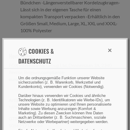
Bündchen -Längenverstellbarer Kordelzugkragen-
Lässt sich in der eigenen Tasche für einen
kompakten Transport verpacken -Erhältlich in den
Größen Small, Medium, Large, XL, XXL und XXXL-
100% Polyester
×
COOKIES &
Hersteller:
DATENSCHUTZ
FOX International Group Ltd, Dennenlaan 3A, 2340
Beerse, Belgium,
compliance-
Um die ordnungsgemäße Funktion unserer Website
europe@ratheroutdoors.com
sicherzustellen (z. B. Warenkorb, Merkzettel und
Kundenkonto), verwenden wir Cookies (Notwendig).
Darüber hinaus verwenden wir Cookies und ähnliche
Artikelnummer(n) des Herstellers
Technologien (z. B. Identifikatoren wie Werbe-IDs), um
unsere Website zu optimieren und Ihnen personalisierte
NPR576
Inhalte sowie Werbung anzuzeigen (Komfort &
Marketing). Zu diesen Zwecken können Ihre Daten
auch an Drittanbieter (z. B. Suchmaschinen, soziale
GTIN (EAN):
Netzwerke oder Werbepartner) weitergegeben werden.
5056212185054