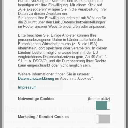
Für die Nutzung der Komfort- und Marketingdienste
benötigen wir Ihre Einwilligung. Mit einem Klick auf
Eigenschaften
„Alle akzeptieren“ willigen Sie in die Verarbeitung Ihrer
Daten zu diesen Zwecken ein.
Sie können Ihre Einwilligung jederzeit mit Wirkung für
die Zukunft über den Link „Datenschutzeinstellungen“
Filtern
Eigenschaft
im Footer unserer Website widerrufen oder anpassen.
Bitte beachten Sie: Einige Anbieter können Ihre
filtern
Größe
XL
personenbezogenen Daten in Länder außerhalb des
Europäischen Wirtschaftsraums (z. B. die USA)
nach
übermitteln, dort speichern oder verarbeiten. In diesen
Ländern besteht möglicherweise kein mit der EU
Größe
filtern
Farbe
Dunkel/Schwarz, Rot
vergleichbares Datenschutzniveau gem. Art 49 Abs. 1
nach
S1 lit. a. DSGVO, und die Durchsetzung Ihrer Rechte
kann eingeschränkt oder nicht möglich sein.
Farbe
filtern
Jahreszeit
Sommer, Winter
nach
Weitere Informationen finden Sie in unserer
Datenschutzerklärung
im Abschnitt „Cookies“.
Jahreszeit
Ähnliche Artikel suchen
Impressum
Notwendige Cookies
(Immer aktiv)
Aktiv
Inaktiv
Ihre Meinung ist uns wichtig!
Marketing / Komfort Cookies
Aktiv
Inaktiv
Schreiben Sie die erste Bewertung zu diesem Produkt und