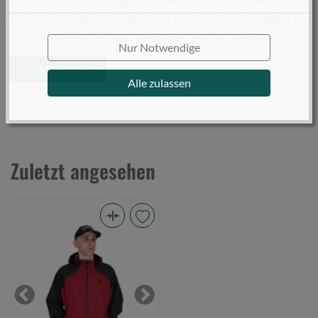
teilen Sie Ihre Erfahrungen mit anderen Kunden. Bitte
beachten Sie, dass Kommentare - positiv wie auch negativ -
vor der Veröffentlichung freigegeben werden müssen.
Nur Notwendige
Jetzt bewerten!
Alle zulassen
Zuletzt angesehen
Fox
Rage
Pro
Series
Stash
Previous
Next
Waterproof