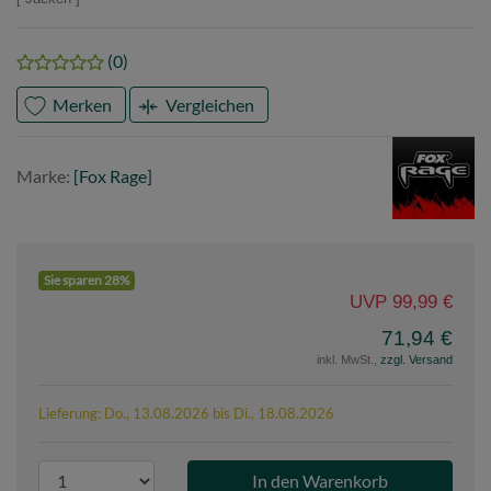
(0)
Merken
Vergleichen
Marke
Fox
Marke:
[Fox Rage]
Rage
Sie sparen 28%
UVP 99,99 €
71,94 €
inkl. MwSt.,
zzgl. Versand
Lieferung: Do., 13.08.2026 bis Di., 18.08.2026
P