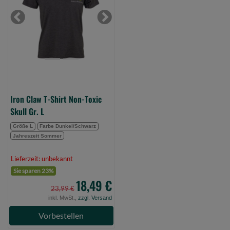
Shirt
Non-
Previous
Next
Toxic
Skull
Gr.
L
(Bild
0)
Iron Claw T-Shirt Non-Toxic
Skull Gr. L
Größe L
Farbe Dunkel/Schwarz
Jahreszeit Sommer
Lieferzeit: unbekannt
Sie sparen 23%
18,49 €
23,99 €
inkl. MwSt.,
zzgl. Versand
Vorbestellen