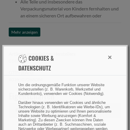
Alle Teile und insbesondere das
Verpackungsmaterial von Kindern fernhalten und
an einem sicheren Ort aufbewahren oder
fachgerecht entsorgen.
Dieser Artikel ist kein Spielzeug, von Kindern und
Mehr anzeigen
Haustieren fernhalten.
Bei Anzeichen von Mängeln nicht verwenden.
Artikelnummer(n) des Herstellers
×
COOKIES &
0145022
DATENSCHUTZ
GTIN (EAN):
4039507268084
Um die ordnungsgemäße Funktion unserer Website
sicherzustellen (z. B. Warenkorb, Merkzettel und
Eigenschaften
Kundenkonto), verwenden wir Cookies (Notwendig).
Darüber hinaus verwenden wir Cookies und ähnliche
Technologien (z. B. Identifikatoren wie Werbe-IDs), um
Filtern
Eigenschaft
unsere Website zu optimieren und Ihnen personalisierte
Inhalte sowie Werbung anzuzeigen (Komfort &
Marketing). Zu diesen Zwecken können Ihre Daten
filtern
Größe
L
auch an Drittanbieter (z. B. Suchmaschinen, soziale
Netzwerke oder Werbepartner) weitergegeben werden.