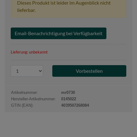
Dieses Produkt ist leider im Augenblick nicht
lieferbar.
Email-Benachrichtigung bei Verfügbarkeit
Lieferung: unbekannt
P
r
o
d
Artikelnummer:
mr0730
u
Hersteller-Artikelnummer:
0145022
k
GTIN (EAN):
4039507268084
t
a
n
z