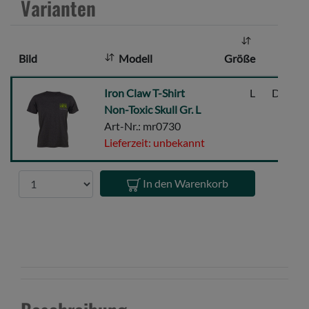
Varianten
a
h
l
Bild
Modell
Größe
:
Iron
Iron Claw T-Shirt
L
Dunkel
Claw
Non-Toxic Skull Gr. L
T-
Art-Nr.: mr0730
Shirt
Lieferzeit: unbekannt
Non-
Toxic
Anzahl
In den Warenkorb
Skull
Gr.
L