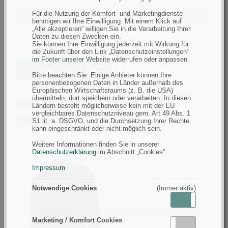
nach
Größe
filtern
Für die Nutzung der Komfort- und Marketingdienste
Farbe
Dunkel/Schwarz
benötigen wir Ihre Einwilligung. Mit einem Klick auf
nach
„Alle akzeptieren“ willigen Sie in die Verarbeitung Ihrer
Daten zu diesen Zwecken ein.
Farbe
filtern
Jahreszeit
Sommer
Sie können Ihre Einwilligung jederzeit mit Wirkung für
nach
die Zukunft über den Link „Datenschutzeinstellungen“
im Footer unserer Website widerrufen oder anpassen.
Jahreszeit
Ähnliche Artikel suchen
Bitte beachten Sie: Einige Anbieter können Ihre
personenbezogenen Daten in Länder außerhalb des
Europäischen Wirtschaftsraums (z. B. die USA)
Unsere Empfehlungen in der
übermitteln, dort speichern oder verarbeiten. In diesen
Ländern besteht möglicherweise kein mit der EU
Kategorie T-Shirts
vergleichbares Datenschutzniveau gem. Art 49 Abs. 1
S1 lit. a. DSGVO, und die Durchsetzung Ihrer Rechte
kann eingeschränkt oder nicht möglich sein.
Weitere Informationen finden Sie in unserer
Datenschutzerklärung
im Abschnitt „Cookies“.
Savage
Impressum
Gear
Tournament
Notwendige Cookies
(Immer aktiv)
Gear
Aktiv
Inaktiv
Shirt
Marketing / Komfort Cookies
1/2
Aktiv
Inaktiv