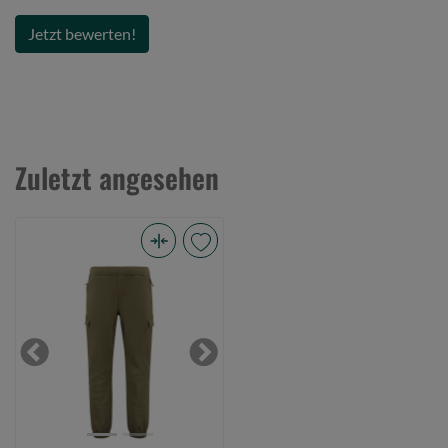
Jetzt bewerten!
Zuletzt angesehen
Korda
Kore
Olive
Joggers
L
Previous
Next
(Bild
0)