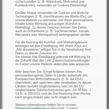
sicherzustellen (z. B. Warenkorb, Merkzettel und
Kundenkonto), verwenden wir Cookies (Notwendig).
Artikelnummer(n) des Herstellers
Darüber hinaus verwenden wir Cookies und ähnliche
Technologien (z. B. Identifikatoren wie Werbe-IDs), um
KCL189
unsere Website zu optimieren und Ihnen personalisierte
Inhalte sowie Werbung anzuzeigen (Komfort &
GTIN (EAN):
Marketing). Zu diesen Zwecken können Ihre Daten
auch an Drittanbieter (z. B. Suchmaschinen, soziale
5060461121763
Netzwerke oder Werbepartner) weitergegeben werden.
Für die Nutzung der Komfort- und Marketingdienste
Eigenschaften
benötigen wir Ihre Einwilligung. Mit einem Klick auf
„Alle akzeptieren“ willigen Sie in die Verarbeitung Ihrer
Daten zu diesen Zwecken ein.
Sie können Ihre Einwilligung jederzeit mit Wirkung für
Filtern
Eigenschaft
die Zukunft über den Link „Datenschutzeinstellungen“
im Footer unserer Website widerrufen oder anpassen.
filtern
Größe
L
Bitte beachten Sie: Einige Anbieter können Ihre
personenbezogenen Daten in Länder außerhalb des
nach
Europäischen Wirtschaftsraums (z. B. die USA)
Größe
filtern
Farbe
Oliv/grün
übermitteln, dort speichern oder verarbeiten. In diesen
Ländern besteht möglicherweise kein mit der EU
nach
vergleichbares Datenschutzniveau gem. Art 49 Abs. 1
Farbe
S1 lit. a. DSGVO, und die Durchsetzung Ihrer Rechte
filtern
Jahreszeit
Sommer
kann eingeschränkt oder nicht möglich sein.
nach
Weitere Informationen finden Sie in unserer
Jahreszeit
Datenschutzerklärung
im Abschnitt „Cookies“.