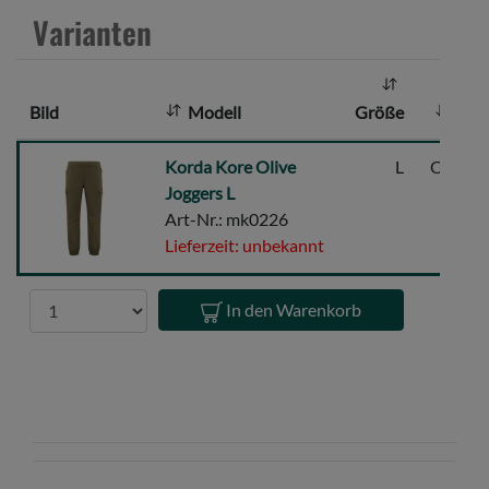
z
Varianten
a
h
l
Bild
Modell
Größe
Far
:
Korda
Korda Kore Olive
L
Oliv/gr
Kore
Joggers L
Olive
Art-Nr.: mk0226
Joggers
Lieferzeit: unbekannt
L
Anzahl
In den Warenkorb