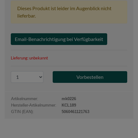
Dieses Produkt ist leider im Augenblick nicht
lieferbar.
Email-Benachrichtigung bei Verfügbarkeit
Lieferung: unbekannt
P
r
o
d
Artikelnummer:
mk0226
u
Hersteller-Artikelnummer:
KCL189
k
GTIN (EAN):
5060461121763
t
a
n