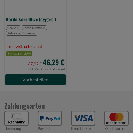
Korda Kore Olive Joggers L
Größe L
Farbe Oliv/grün
Jahreszeit Sommer
Lieferzeit: unbekannt
Sie sparen 32%
46,29 €
67,99 €
inkl. MwSt.,
zzgl. Versand
Vorbestellen
Zahlungsarten
Rechnung
PayPal
Kreditkarte
Kreditkarte