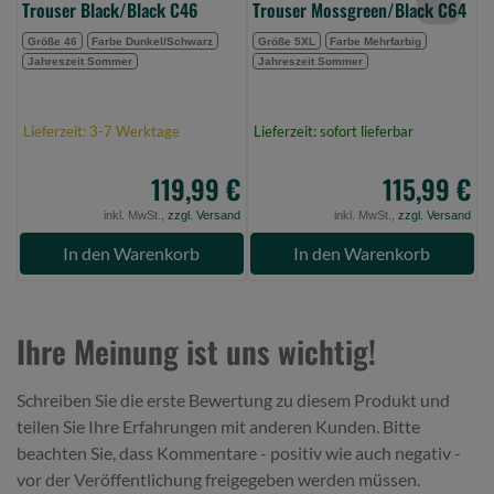
Trouser Black/Black C46
Trouser Mossgreen/Black C64
S
Größe 46
Farbe Dunkel/Schwarz
Größe 5XL
Farbe Mehrfarbig
Jahreszeit Sommer
Jahreszeit Sommer
J
Lieferzeit: 3-7 Werktage
Lieferzeit: sofort lieferbar
L
119,99 €
115,99 €
inkl. MwSt.,
zzgl. Versand
inkl. MwSt.,
zzgl. Versand
In den Warenkorb
In den Warenkorb
Ihre Meinung ist uns wichtig!
Schreiben Sie die erste Bewertung zu diesem Produkt und
teilen Sie Ihre Erfahrungen mit anderen Kunden. Bitte
beachten Sie, dass Kommentare - positiv wie auch negativ -
vor der Veröffentlichung freigegeben werden müssen.