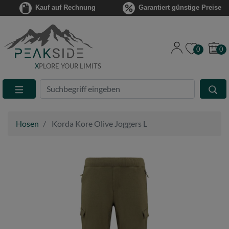
Kauf auf Rechnung
Garantiert günstige Preise
0
0
X
PLORE YOUR LIMITS
Suche
Eingabefeld
Hosen
Korda Kore Olive Joggers L