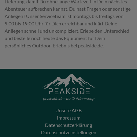
Lieferung, damit Du ohne lange Wartezeit in Dein nächstes
Abenteuer aufbrechen kannst. Du hast Fragen oder sonstige
Anliegen? Unser Serviceteam ist montags bis freitags von
9:00 bis 19:00 Uhr für Dich erreichbar und klärt Deine
Anliegen schnell und unkompliziert. Erlebe den Unterschied
und bestelle noch heute das Equipment für Dein
persönliches Outdoor-Erlebnis bei peakside.de.
peakside.de - Ihr Outdoorshop
Unsere AGB
Impressum
Datenschutzerklärung
Datenschutzeinstellungen