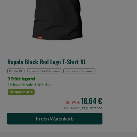
(Bild
0)
Notfallvorsorge
Halten Sie ein Erste-Hilfe-Set bereit, für den Fall, dass
kommt.
Informieren Sie sich über den nächstgelegenen Notfall
bevor Sie an abgelegenen Orten angeln. Gehen Sie niema
Rapala Black Red Logo T-Shirt XL
Größe XL
Farbe Dunkel/Schwarz
Jahreszeit Sommer
3 Stück lagernd
Lieferzeit: sofort lieferbar
Sie sparen 40%
18,64 €
30,99 €
inkl. MwSt.,
zzgl. Versand
In den Warenkorb