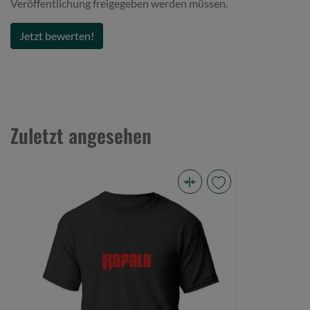
Veröffentlichung freigegeben werden müssen.
Verletzungsrisiken minimieren
Achten Sie auf die richtige Wahl der Bekleidung, um Ve
Jetzt bewerten!
Angelhaken, Dornen oder andere Gefahrenquellen zu ve
schnittfeste Handschuhe und langlebige Hosen.
Bei Arbeiten in der Nähe von Wasser oder auf rutschige
rutschfeste Schuhe oder Stiefel tragen, um Stürze zu v
Zuletzt angesehen
Durch sorgfältigen Umgang und regelmäßige Pflege der Angelb
dass diese optimalen Schutz und Komfort bietet, um Ihre Ang
angenehm zu gestalten.
Rapala
Respekt vor der Natur
Black
Hinterlassen Sie kein Angelgerät oder dessen Verpackun
Red
Angeln Sie nur in zugelassenen Gewässern und halten Si
Logo
Vorschriften.
T-
Behandeln Sie gefangene Fische respektvoll und setzen
Shirt
vorsichtig zurück.
XL