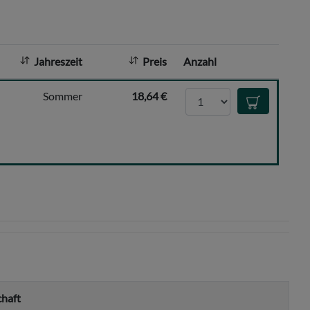
h
l
:
Jahreszeit
Preis
Anzahl
Anzahl
Sommer
18,64 €
In den Waren
chaft