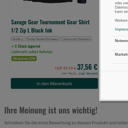
Abnutzungserscheinungen, insbesondere an stark bean
oder ve
Datensc
Nähten und Reißverschlüssen.
kann ei
Verwenden Sie beschädigte Bekleidung nicht weiter, da 
Savage Gear Tournament Gear Shirt
Weitere
beeinträchtigen könnte. Reparieren oder ersetzen Sie be
1/2 Zip L Black Ink
Impres
Größe L
Farbe Dunkel/Schwarz
Jahreszeit Sommer
Notwen
Lagerung
> 5 Stück lagernd
Bewahren Sie Ihre Angelbekleidung an einem trockenen,
Lieferzeit: sofort lieferbar
Marketi
Schimmelbildung oder unangenehme Gerüche zu verme
Sie sparen 25%
Vermeiden Sie das Aufbewahren von feuchter Bekleidun
37,56 €
UVP 49,99 €
um Schäden an Material und Struktur zu verhindern.
inkl. MwSt.,
zzgl. Versand
In den Warenkorb
Schutz vor Sonne und Wasser
Achten Sie darauf, dass Ihre Angelbekleidung ausreiche
insbesondere bei längeren Aufenthalten in der Sonne.
Ihre Meinung ist uns wichtig!
Tragen Sie wasserabweisende Kleidung oder Regenbekleidung,
Wetterumschwüngen oder nassen Bedingungen zu schützen.
Schreiben Sie die erste Bewertung zu diesem Produkt und teilen