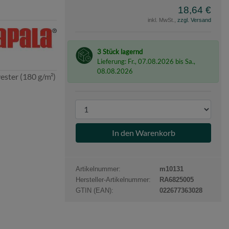
18,64 €
inkl. MwSt.,
zzgl. Versand
e
a
3 Stück lagernd
Lieferung: Fr., 07.08.2026 bis Sa.,
08.08.2026
ster (180 g/m²)
P
r
o
d
u
k
Artikelnummer:
m10131
t
Hersteller-Artikelnummer:
RA6825005
a
GTIN (EAN):
022677363028
n
z
a