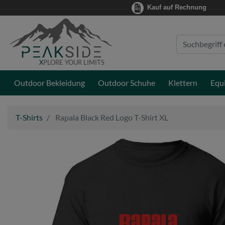
Kauf auf Rechnung
Suche
Eingabefeld
X
PLORE YOUR LIMITS
Outdoor Bekleidung
Outdoor Schuhe
Klettern
Equ
T-Shirts
Rapala Black Red Logo T-Shirt XL