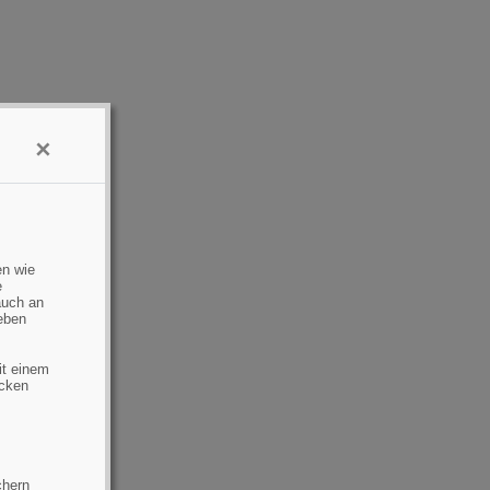
×
en wie
e
auch an
eben
it einem
ecken
chern