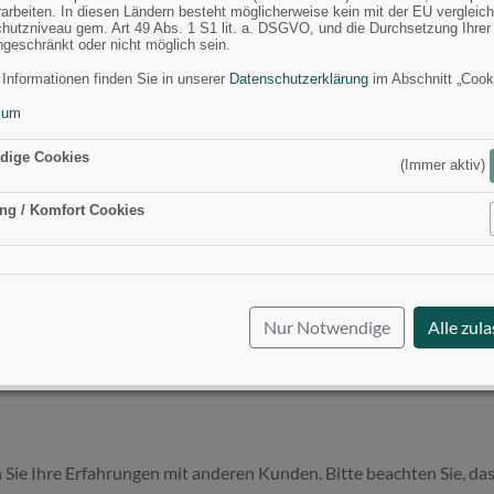
spruchten Stellen wie den
rarbeiten. In diesen Ländern besteht möglicherweise kein mit der EU vergleic
hutzniveau gem. Art 49 Abs. 1 S1 lit. a. DSGVO, und die Durchsetzung Ihrer
ngeschränkt oder nicht möglich sein.
sie ihre Schutzfunktion
 Informationen finden Sie in unserer
Datenschutzerklärung
im Abschnitt „Cook
schädigte Teile rechtzeitig.
sum
dige Cookies
(Immer aktiv)
 gut belüfteten Ort auf, um
ng / Komfort Cookies
iden.
Aktiv
g in geschlossenen Behältern,
Nur Notwendige
Alle zul
nd UV-Schutz bietet,
 um sich vor plötzlichen
 Sie Ihre Erfahrungen mit anderen Kunden. Bitte beachten Sie, das