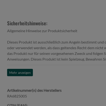
Sicherheitshinweise:
Allgemeine Hinweise zur Produktsicherheit
Dieses Produkt ist ausschließlich zum Angeln bestimmt und d
oder verwendet werden, als dass geltendes Recht dem nicht 
das Produkt nur für seinen vorgesehenen Zweck und folgen S
Anweisungen. Dieses Produkt ist kein Spielzeug. Bewahren S
Reichweite von unbeaufsichtigten Kindern oder Haustieren au
Komponenten oder Teile dessen können mitunter verschluckt
Mehr anzeigen
Erstickgsgefahr.
Dieses Produkt wurde mit Sorgfalt hergestellt. Überprüfen S
jedem Gebrauch gewissenhaft auf sichtbare Schäden oder Mä
Artikelnummer(n) des Herstellers
Produkt nicht, wenn Beschädigungen festgestellt werden, u
RA6825005
Fehlfunktionen zu vermeiden. Ersetzen Sie defekte Teile gege
Ersatzteile. Modifizieren Sie das Produkt nicht. Verwenden Sie
GTIN (EAN):