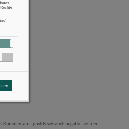
hbares
 Rechte
ies“.
Aktiv
Inaktiv
Inaktiv
assen
s Kommentare - positiv wie auch negativ - vor der