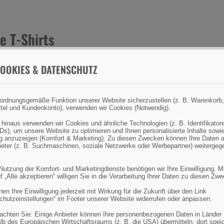
e T-Shirts
 das Angeln und andere
gt, Sie vor Wettereinflüssen,
OOKIES & DATENSCHUTZ
e oder unpassende
ordnungsgemäße Funktion unserer Website sicherzustellen (z. B. Warenkorb,
tel und Kundenkonto), verwenden wir Cookies (Notwendig).
 hinaus verwenden wir Cookies und ähnliche Technologien (z. B. Identifikator
wegungsfreiheit zu
Ds), um unsere Website zu optimieren und Ihnen personalisierte Inhalte sowi
e Sicherheit beim Angeln
 anzuzeigen (Komfort & Marketing). Zu diesen Zwecken können Ihre Daten 
bieter (z. B. Suchmaschinen, soziale Netzwerke oder Werbepartner) weitergeg
gelbekleidung, um optimalen
 Nutzung der Komfort- und Marketingdienste benötigen wir Ihre Einwilligung. M
f „Alle akzeptieren“ willigen Sie in die Verarbeitung Ihrer Daten zu diesen Zw
en Ihre Einwilligung jederzeit mit Wirkung für die Zukunft über den Link
chutzeinstellungen“ im Footer unserer Website widerrufen oder anpassen.
eachten Sie: Einige Anbieter können Ihre personenbezogenen Daten in Länder
öcher oder
lb des Europäischen Wirtschaftsraums (z. B. die USA) übermitteln, dort spei