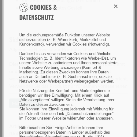
Viele Farben mit Hochglanz erhältlich
×
COOKIES &
Leichtes, schlagfestes Gestell
DATENSCHUTZ
Um die ordnungsgemäße Funktion unserer Website
Sicherheitshinweise:
sicherzustellen (z. B. Warenkorb, Merkzettel und
Kundenkonto), verwenden wir Cookies (Notwendig).
Allgemeine Hinweise zur Produktsicherheit
Darüber hinaus verwenden wir Cookies und ähnliche
Technologien (z. B. Identifikatoren wie Werbe-IDs), um
unsere Website zu optimieren und Ihnen personalisierte
Dieses Produkt ist ausschließlich zum Angeln bestimmt
Inhalte sowie Werbung anzuzeigen (Komfort &
und darf nur insofern mitgeführt oder verwendet
Marketing). Zu diesen Zwecken können Ihre Daten
auch an Drittanbieter (z. B. Suchmaschinen, soziale
werden, als dass geltendes Recht dem nicht widerspricht.
Netzwerke oder Werbepartner) weitergegeben werden.
Verwenden Sie das Produkt nur für seinen vorgesehenen
Für die Nutzung der Komfort- und Marketingdienste
Zweck und folgen Sie den zugehörigen Anweisungen.
benötigen wir Ihre Einwilligung. Mit einem Klick auf
Dieses Produkt ist kein Spielzeug. Bewahren Sie das
„Alle akzeptieren“ willigen Sie in die Verarbeitung Ihrer
Mehr anzeigen
Daten zu diesen Zwecken ein.
Produkt außerhalb der Reichweite von
Sie können Ihre Einwilligung jederzeit mit Wirkung für
die Zukunft über den Link „Datenschutzeinstellungen“
unbeaufsichtigten Kindern oder Haustieren auf. Das
im Footer unserer Website widerrufen oder anpassen.
Produkt, einzelne Komponenten oder Teile dessen
Artikelnummer(n) des Herstellers
Bitte beachten Sie: Einige Anbieter können Ihre
können mitunter verschluckt werden. Es besteht
personenbezogenen Daten in Länder außerhalb des
RA4200051
Europäischen Wirtschaftsraums (z. B. die USA)