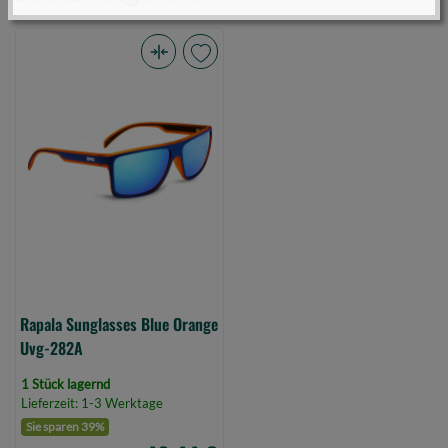
entwickelt, um Reflexionen auf Wasser oder
glatten Oberflächen zu reduzieren.
Sollten Sie auf eine Brille mit Sehstärke angewiesen
Rapala
sein, kann diese nicht durch dieses Produkt ersetzt
Sunglasses
werden.
Blue
Diese Funktionsbrillen sind ggf. nicht geeignet, um
Orange
den Anforderungen an Schutzbrillen gerecht zu
Uvg-
werden.
282A
(Bild
Sicherer Umgang
0)
Setzen Sie die Brille vorsichtig auf und ab, um
Beschädigungen an den Bügeln und Gläsern zu
vermeiden.
Rapala Sunglasses Blue Orange
Achten Sie darauf, die Brille bei plötzlichen
Uvg-282A
Wetterumschwüngen oder in Situationen mit
eingeschränkter Sicht abzusetzen, um klare Sicht
1 Stück lagernd
Lieferzeit: 1-3 Werktage
zu gewährleisten.
Sie sparen 39%