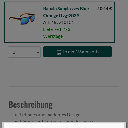
Rapala
Rapala Sunglasses Blue
40,44 €
Sunglasses
Orange Uvg-282A
Blue
Art-Nr.: z10101
Orange
Lieferzeit: 1-3
Uvg-
Werktage
282A
Anzahl
In den Warenkorb
Beschreibung
Urbanes und modernes Design
UV-geschützte, polarisierende Linsen