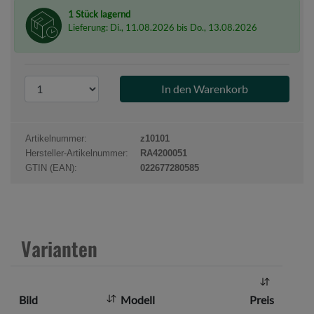
1 Stück lagernd
Lieferung: Di., 11.08.2026 bis Do., 13.08.2026
P
r
o
d
Artikelnummer:
z10101
u
Hersteller-Artikelnummer:
RA4200051
k
GTIN (EAN):
022677280585
t
a
n
z
Varianten
a
h
l
Bild
Modell
Preis
: