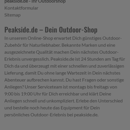
peakside.de - Ihr Outdoorshop
Kontaktformular
Kinder und Sonnen- oder Polarisationsbrillen
Sitemap
Kinder sollten nur Sonnen- oder
Polarisationsbrillen verwenden, die für ihr Alter
Peakside.de – Dein Outdoor-Shop
geeignet sind und über ausreichenden UV-Schutz
verfügen.
In unserem Online-Shop erwartet Dich günstiges Outdoor-
Zubehör für Naturliebhaber. Bekannte Marken und eine
Achten Sie darauf, dass Kinder die Brillen vorsichtig
ausgezeichnete Qualität machen Dein nächstes Outdoor-
behandeln, um Schäden zu vermeiden.
Erlebnis unvergesslich. Peakside.de ist 24 Stunden am Tag für
Dich da und überzeugt mit einer schnellen und zuverlässigen
Durch die richtige Pflege, den sicheren Umgang und die
Lieferung, damit Du ohne lange Wartezeit in Dein nächstes
Beachtung dieser Hinweise stellen Sie sicher, dass Ihre
Abenteuer aufbrechen kannst. Du hast Fragen oder sonstige
Sonnen- und Polarisationsbrillen ihre Schutzfunktion
Anliegen? Unser Serviceteam ist montags bis freitags von
und Langlebigkeit behalten.
9:00 bis 19:00 Uhr für Dich erreichbar und klärt Deine
Anliegen schnell und unkompliziert. Erlebe den Unterschied
Respekt vor der Natur
und bestelle noch heute das Equipment für Dein
Hinterlassen Sie kein Angelgerät oder dessen
persönliches Outdoor-Erlebnis bei peakside.de.
Verpackungsmaterialien in der Natur.
Angeln Sie nu