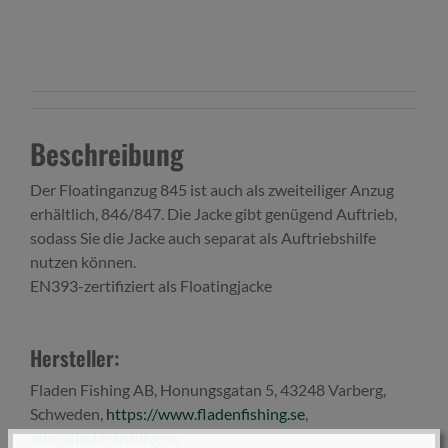
Beschreibung
Der Floatinganzug 845 ist auch als zweiteiliger Anzug
erhältlich, 846/847. Die Jacke gibt genügend Auftrieb,
sodass Sie die Jacke auch separat als Auftriebshilfe
nutzen können.
EN393-zertifiziert als Floatingjacke
Hersteller:
Fladen Fishing AB, Honungsgatan 5, 43248 Varberg,
Schweden,
https://www.fladenfishing.se
,
info@fladenfishing.se