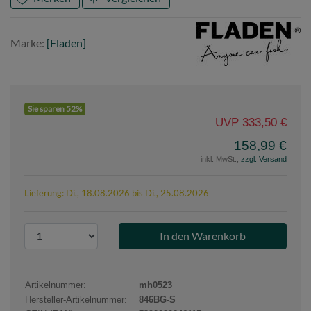
Marke
Fladen
Marke:
[Fladen]
Sie sparen 52%
UVP 333,50 €
158,99 €
inkl. MwSt.,
zzgl. Versand
Lieferung: Di., 18.08.2026 bis Di., 25.08.2026
P
r
o
d
Artikelnummer:
mh0523
u
Hersteller-Artikelnummer:
846BG-S