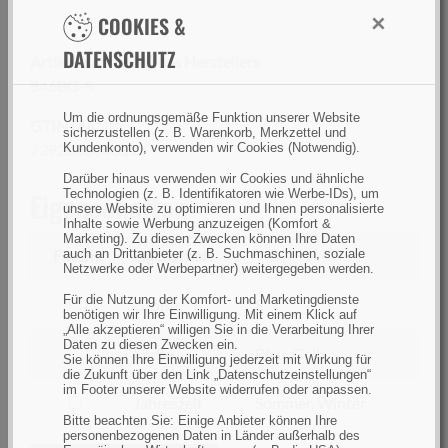
×
COOKIES &
DATENSCHUTZ
Artikelnummer(n) des Herstellers
846BG-S
Um die ordnungsgemäße Funktion unserer Website
GTIN (EAN):
sicherzustellen (z. B. Warenkorb, Merkzettel und
7392080846115
Kundenkonto), verwenden wir Cookies (Notwendig).
Darüber hinaus verwenden wir Cookies und ähnliche
Eigenschaften
Technologien (z. B. Identifikatoren wie Werbe-IDs), um
unsere Website zu optimieren und Ihnen personalisierte
Inhalte sowie Werbung anzuzeigen (Komfort &
Marketing). Zu diesen Zwecken können Ihre Daten
Filtern
Eigenschaft
auch an Drittanbieter (z. B. Suchmaschinen, soziale
Netzwerke oder Werbepartner) weitergegeben werden.
Für die Nutzung der Komfort- und Marketingdienste
filtern
Größe
S
benötigen wir Ihre Einwilligung. Mit einem Klick auf
nach
„Alle akzeptieren“ willigen Sie in die Verarbeitung Ihrer
Daten zu diesen Zwecken ein.
Größe
filtern
Farbe
Blau, Gelb
Sie können Ihre Einwilligung jederzeit mit Wirkung für
nach
die Zukunft über den Link „Datenschutzeinstellungen“
im Footer unserer Website widerrufen oder anpassen.
Farbe
filtern
Jahreszeit
Sommer, Winter
Bitte beachten Sie: Einige Anbieter können Ihre
nach
personenbezogenen Daten in Länder außerhalb des