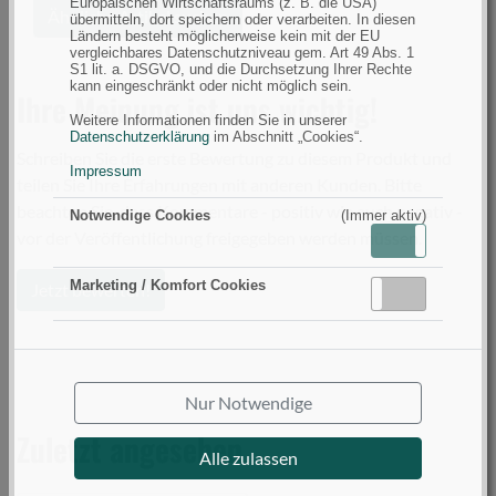
Jahreszeit
Europäischen Wirtschaftsraums (z. B. die USA)
Ähnliche Artikel suchen
übermitteln, dort speichern oder verarbeiten. In diesen
Ländern besteht möglicherweise kein mit der EU
vergleichbares Datenschutzniveau gem. Art 49 Abs. 1
S1 lit. a. DSGVO, und die Durchsetzung Ihrer Rechte
kann eingeschränkt oder nicht möglich sein.
Ihre Meinung ist uns wichtig!
Weitere Informationen finden Sie in unserer
Datenschutzerklärung
im Abschnitt „Cookies“.
Schreiben Sie die erste Bewertung zu diesem Produkt und
Impressum
teilen Sie Ihre Erfahrungen mit anderen Kunden. Bitte
beachten Sie, dass Kommentare - positiv wie auch negativ -
Notwendige Cookies
(Immer aktiv)
vor der Veröffentlichung freigegeben werden müssen.
Aktiv
Inaktiv
Marketing / Komfort Cookies
Jetzt bewerten!
Aktiv
Inaktiv
Nur Notwendige
Zuletzt angesehen
Alle zulassen