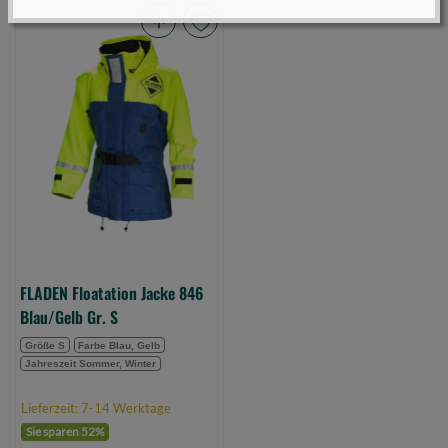
FLADEN
Floatation
Jacke
846
Blau/Gelb
Gr.
S
(Bild
0)
FLADEN Floatation Jacke 846
Blau/Gelb Gr. S
Größe S
Farbe Blau, Gelb
Jahreszeit Sommer, Winter
Lieferzeit: 7-14 Werktage
Sie sparen 52%