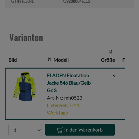
k
GTIN (EAN):
7392080846115
t
a
n
z
Varianten
a
h
l
Bild
Modell
Größe
Farbe
:
FLADEN
FLADEN Floatation
S
Blau
Floatation
Jacke 846 Blau/Gelb
Jacke
Gr. S
846
Art-Nr.: mh0523
Blau/Gelb
Lieferzeit: 7-14
Gr.
Werktage
S
Anzahl
In den Warenkorb